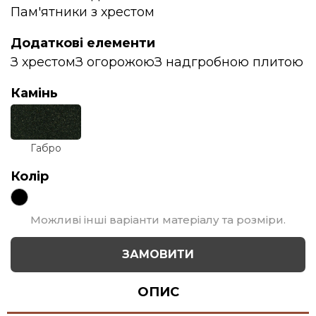
Пам'ятники з хрестом
Додаткові елементи
З хрестом
З огорожою
З надгробною плитою
Камінь
Габро
Колір
Можливі інші варіанти матеріалу та розміри.
ЗАМОВИТИ
ОПИС