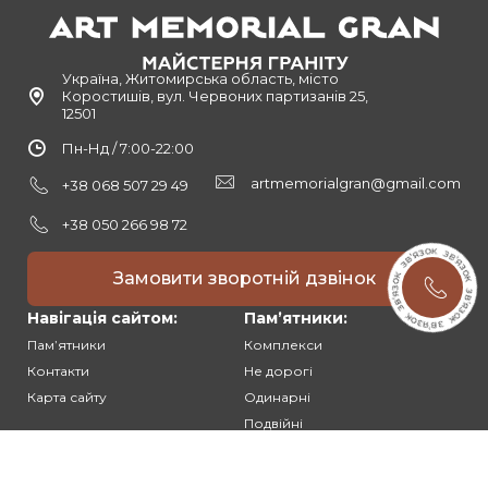
Україна, Житомирська область, місто
Коростишів, вул. Червоних партизанів 25,
12501
Пн-Нд / 7:00-22:00
artmemorialgran@gmail.com
+38 068 507 29 49
+38 050 266 98 72
Замовити зворотній дзвінок
Навігація сайтом:
Памʼятники:
Памʼятники
Комплекси
Контакти
Не дорогі
Карта сайту
Одинарні
Подвійні
Різьблені