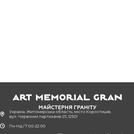
Україна, Житомирська область, місто Коростишів,
вул. Червоних партизанів 25, 12501
Пн-Нд / 7:00-22:00