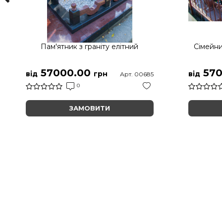
Пам'ятник з граніту елітний
Сімейни
57000.00
570
від
грн
від
Арт. 00685
0
ЗАМОВИТИ