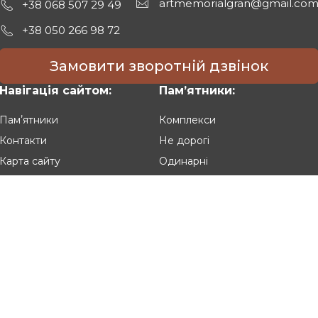
artmemorialgran@gmail.co
+38 068 507 29 49
+38 050 266 98 72
Замовити зворотній дзвінок
Навігація сайтом:
Памʼятники:
Памʼятники
Комплекси
Контакти
Не дорогі
Карта сайту
Одинарні
Подвійні
Різьблені
Клієнтам:
Оплата та доставка
Гарантія та умови повернення
Політика конфіденційності