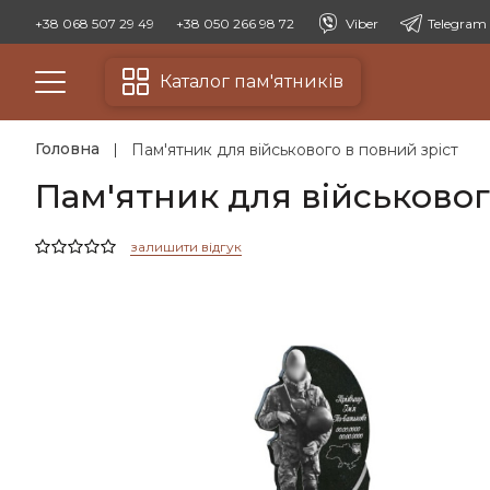
+38 068 507 29 49
+38 050 266 98 72
Viber
Telegram
Каталог пам'ятників
Головна
Пам'ятник для військового в повний зріст
Пам'ятник для військовог
залишити відгук