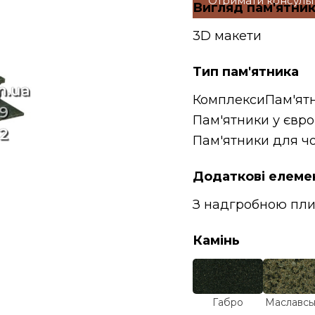
Отримати консуль
Вигляд пам'ятни
3D макети
Тип пам'ятника
Комплекси
Пам'ят
Пам'ятники у євро
Пам'ятники для чо
Додаткові елеме
З надгробною пл
Камінь
Габро
Маславсь