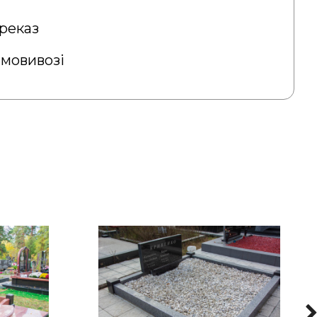
реказ
амовивозі