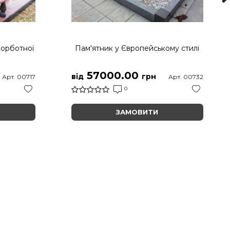
корботної
Пам'ятник у Європейському стилі
57000.00
від
грн
Арт. 00717
Арт. 00732
0
ЗАМОВИТИ