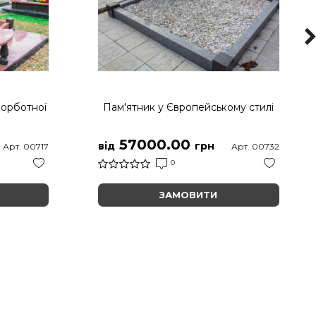
корботної
Пам'ятник у Європейському стилі
57000.00
від
грн
Арт. 00717
Арт. 00732
0
ЗАМОВИТИ