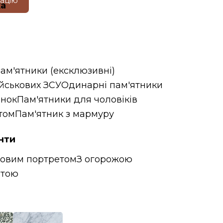
тацію
ка
пам'ятники (ексклюзивні)
ійськових ЗСУ
Одинарні пам'ятники
інок
Пам'ятники для чоловіків
том
Пам'ятник з мармуру
нти
ровим портретом
З огорожою
итою