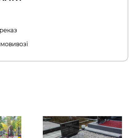
реказ
амовивозі