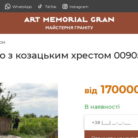
WhatsApp
TikTok
Instagram
том
о з козацьким хрестом 0090
17000
від
В наявності