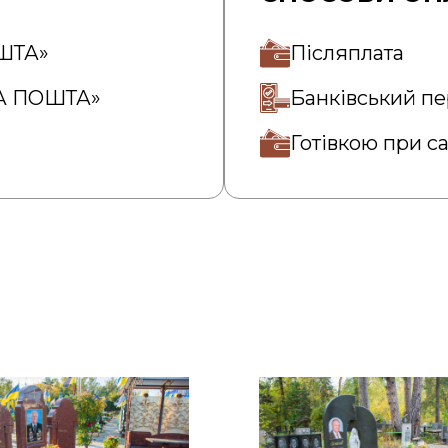
ОШТА»
Післяплата
ВА ПОШТА»
Банківський пе
Готівкою при с