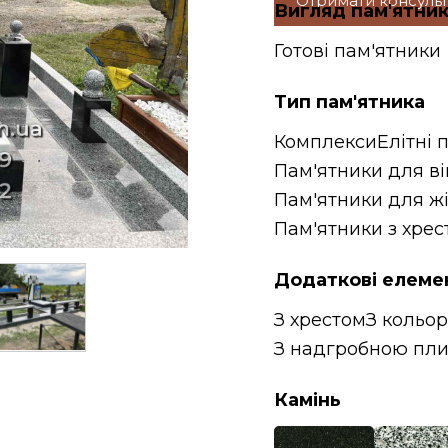
Отримати консуль
Вигляд пам'ятни
Готові пам'ятники
Тип пам'ятника
Комплекси
Елітні 
Пам'ятники для в
Пам'ятники для ж
Пам'ятники з хрес
Додаткові елеме
З хрестом
З кольо
З надгробною пл
Камінь