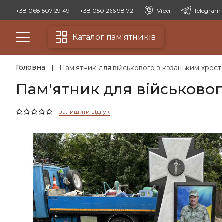
+38 068 507 29 49
+38 050 266 98 72
Viber
Telegram
Каталог пам'ятників
Головна
Пам'ятник для військового з козацьким хрес
Пам'ятник для військовог
залишити відгук