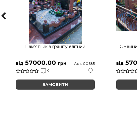
Пам'ятник з граніту елітний
Сімейни
57000.00
570
від
грн
від
Арт. 00685
0
ЗАМОВИТИ