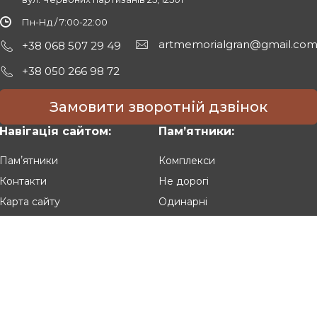
Пн-Нд / 7:00-22:00
artmemorialgran@gmail.co
+38 068 507 29 49
+38 050 266 98 72
Замовити зворотній дзвінок
Навігація сайтом:
Памʼятники:
Памʼятники
Комплекси
Контакти
Не дорогі
Карта сайту
Одинарні
Подвійні
Різьблені
Клієнтам:
Оплата та доставка