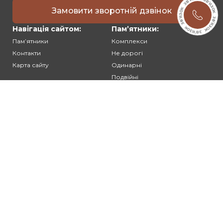
Замовити зворотній дзвінок
Навігація сайтом:
Памʼятники:
Памʼятники
Комплекси
Контакти
Не дорогі
Карта сайту
Одинарні
Подвійні
Різьблені
Клієнтам:
Оплата та доставка
Гарантія та умови повернення
Політика конфіденційності
Угода користувача