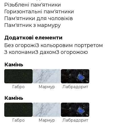
Різьблені пам'ятники
Горизонтальні пам'ятники
Пам'ятники для чоловіків
Пам'ятник з мармуру
Додаткові елементи
Без огорожі
З кольоровим портретом
З колонами
З дахом
З огорожою
Камінь
Габро
Мармур
Лабрадорит
Камінь
Габро
Мармур
Лабрадорит