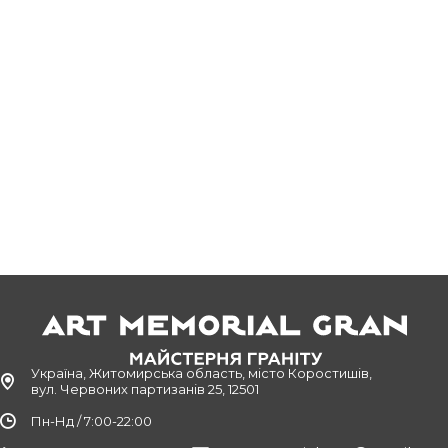
Україна, Житомирська область, місто Коростишів,
вул. Червоних партизанів 25, 12501
Пн-Нд / 7:00-22:00