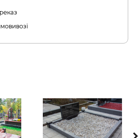
реказ
амовивозі