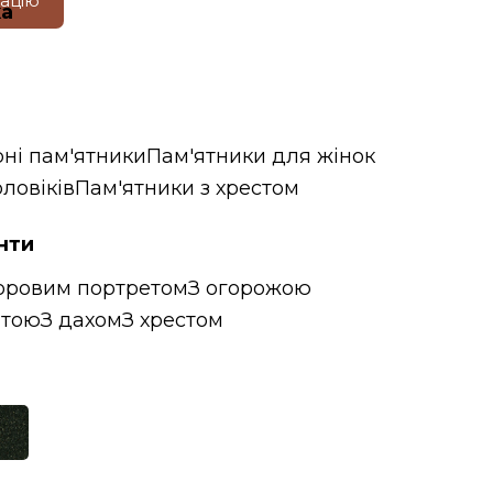
тацію
ка
ні пам'ятники
Пам'ятники для жінок
ловіків
Пам'ятники з хрестом
нти
оровим портретом
З огорожою
итою
З дахом
З хрестом