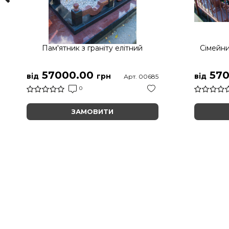
Пам'ятник з граніту елітний
Сімейни
57000.00
570
від
грн
від
Арт. 00685
0
ЗАМОВИТИ