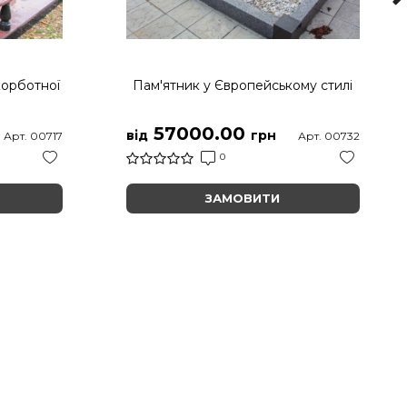
корботної
Пам'ятник у Європейському стилі
57000.00
від
грн
Арт. 00717
Арт. 00732
0
ЗАМОВИТИ