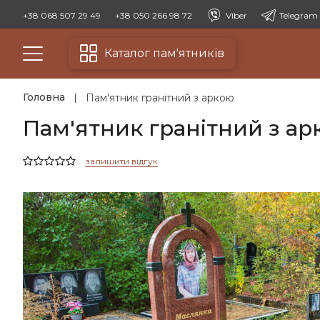
+38 068 507 29 49
+38 050 266 98 72
Viber
Telegram
Каталог пам'ятників
Головна
Пам'ятник гранітний з аркою
Пам'ятник гранітний з ар
залишити відгук