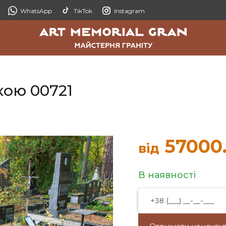
WhatsApp
TikTok
Instagram
кою 00721
57000
від
В наявності