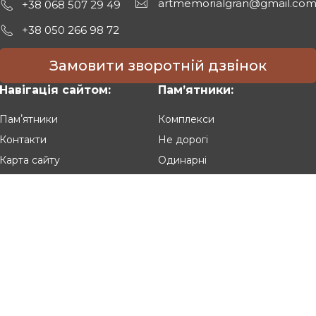
artmemorialgran@gmail.co
+38 068 507 29 49
+38 050 266 98 72
Замовити зворотній дзвінок
Навігація сайтом:
Памʼятники:
Памʼятники
Комплекси
Контакти
Не дорогі
Карта сайту
Одинарні
Подвійні
Різьблені
Клієнтам:
Оплата та доставка
Гарантія та умови повернення
Політика конфіденційності