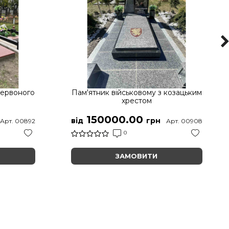
червоного
Пам'ятник військовому з козацьким
хрестом
150000.00
від
грн
Арт. 00892
Арт. 00908
0
ЗАМОВИТИ