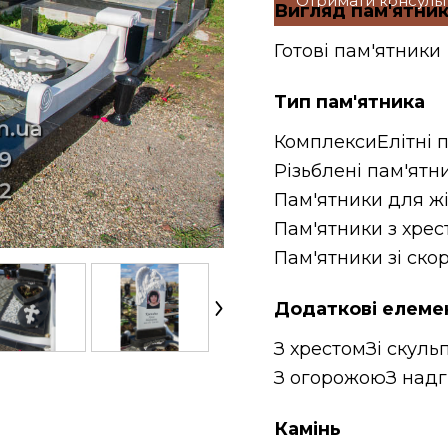
Отримати консуль
Вигляд пам'ятни
Готові пам'ятники
Тип пам'ятника
Комплекси
Елітні 
Різьблені пам'ятн
Пам'ятники для ж
Пам'ятники з хрес
Пам'ятники зі ск
Додаткові елеме
З хрестом
Зі скуль
З огорожою
З над
Камінь