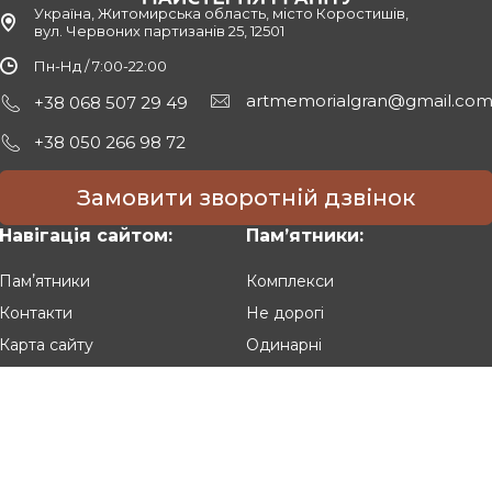
Україна, Житомирська область, місто Коростишів,
вул. Червоних партизанів 25, 12501
Пн-Нд / 7:00-22:00
artmemorialgran@gmail.co
+38 068 507 29 49
+38 050 266 98 72
Замовити зворотній дзвінок
Навігація сайтом:
Памʼятники:
Памʼятники
Комплекси
Контакти
Не дорогі
Карта сайту
Одинарні
Подвійні
Різьблені
Клієнтам: