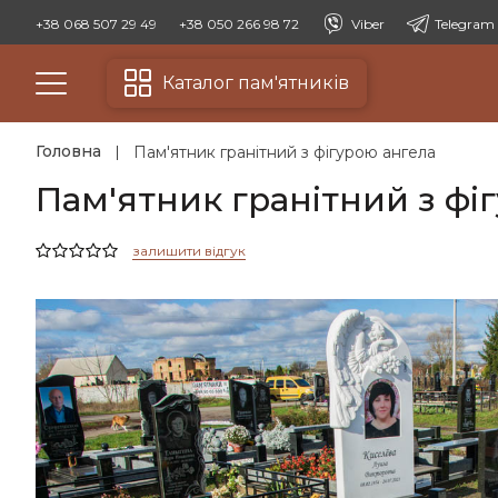
+38 068 507 29 49
+38 050 266 98 72
Viber
Telegram
Каталог пам'ятників
Головна
Пам'ятник гранітний з фігурою ангела
Пам'ятник гранітний з фі
залишити відгук