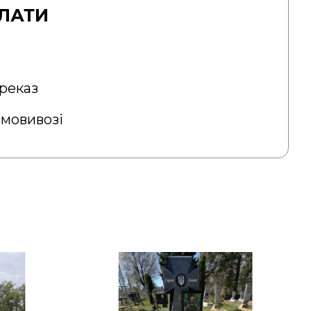
ЛАТИ
реказ
амовивозі