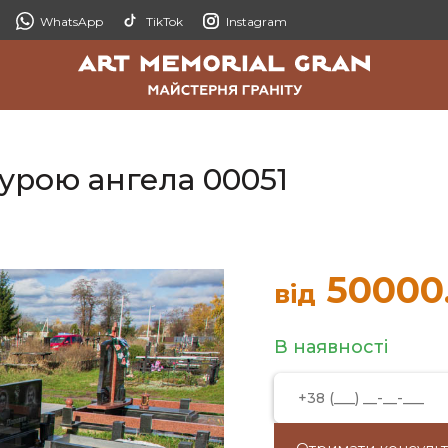
WhatsApp
TikTok
Instagram
гурою ангела 00051
50000
від
В наявності