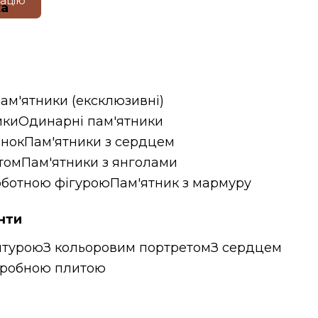
тацію
ка
пам'ятники (ексклюзивні)
ики
Одинарні пам'ятники
інок
Пам'ятники з сердцем
том
Пам'ятники з янголами
орботною фігурою
Пам'ятник з мармуру
нти
птурою
З кольоровим портретом
З сердцем
гробною плитою