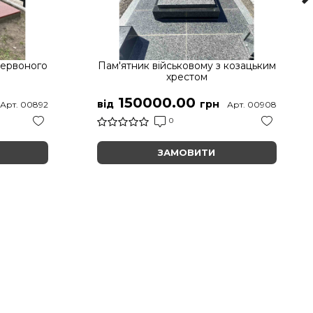
червоного
Пам'ятник військовому з козацьким
хрестом
150000.00
від
грн
Арт. 00892
Арт. 00908
0
ЗАМОВИТИ