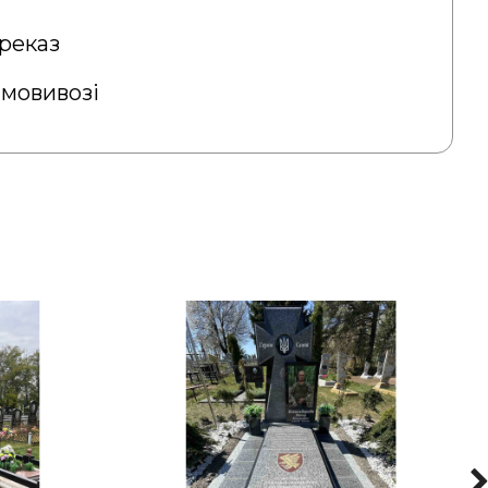
реказ
амовивозі