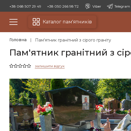
+38 068 507 29 49
+38 050 266 98 72
Viber
Telegram
Каталог пам'ятників
Головна
Пам'ятник гранітний з сірого граніту
Пам'ятник гранітний з сір
залишити відгук