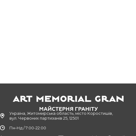
Україна, Житомирська область, місто Коростишів,
вул. Червоних партизанів 25, 12501
Пн-Нд / 7:00-22:00