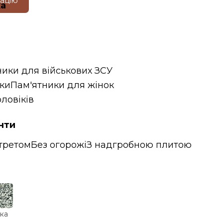
тацію
ка
ники для військових ЗСУ
ики
Пам'ятники для жінок
ловіків
нти
третом
Без огорожі
З надгробною плитою
ка