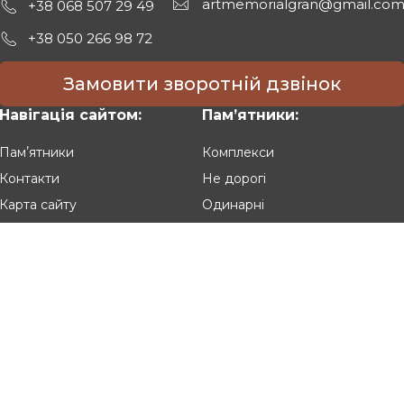
artmemorialgran@gmail.co
+38 068 507 29 49
+38 050 266 98 72
Замовити зворотній дзвінок
Навігація сайтом:
Памʼятники:
Памʼятники
Комплекси
Контакти
Не дорогі
Карта сайту
Одинарні
Подвійні
Різьблені
Клієнтам:
Оплата та доставка
Гарантія та умови повернення
Політика конфіденційності