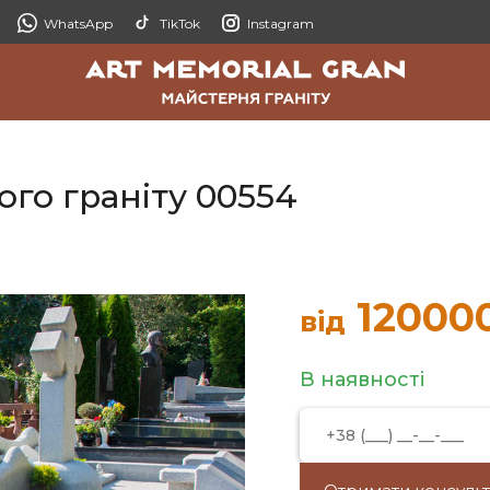
WhatsApp
TikTok
Instagram
ого граніту 00554
12000
від
В наявності