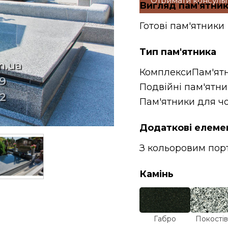
Отримати консуль
Вигляд пам'ятни
Готові пам'ятники
Тип пам'ятника
Комплекси
Пам'ят
Подвійні пам'ятн
Пам'ятники для чо
Додаткові елеме
З кольоровим пор
Камінь
Габро
Покостів