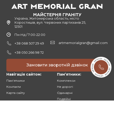
Україна, Житомирська область, місто
Коростишів, вул. Червоних партизанів 25,
12501
Пн-Нд / 7:00-22:00
artmemorialgran@gmail.com
+38 068 507 29 49
+38 050 266 98 72
Замовити зворотній дзвінок
Навігація сайтом:
Памʼятники:
Памʼятники
Комплекси
Контакти
Не дорогі
Карта сайту
Одинарні
Подвійні
Різьблені