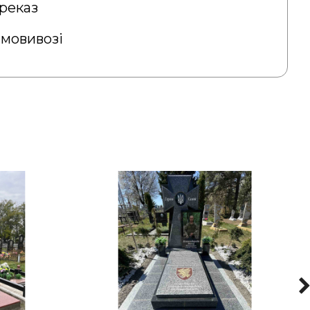
реказ
амовивозі