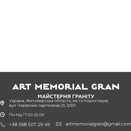
Україна, Житомирська область, місто Коростишів,
вул. Червоних партизанів 25, 12501
Пн-Нд / 7:00-22:00
artmemorialgran@gmail.co
+38 068 507 29 49