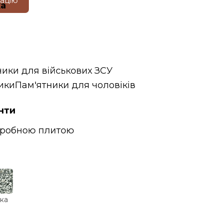
тацію
ка
ники для військових ЗСУ
ики
Пам'ятники для чоловіків
нти
гробною плитою
ка