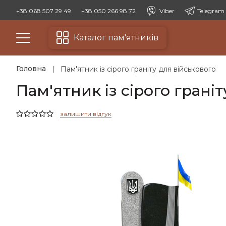
+38 068 507 29 49
+38 050 266 98 72
Viber
Telegram
Каталог пам'ятників
Головна
Пам'ятник із сірого граніту для військового
Пам'ятник із сірого грані
залишити відгук