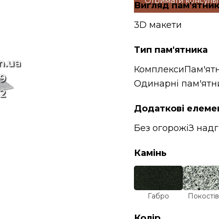
Отримати консуль
Вигляд пам'ятни
3D макети
Тип пам'ятника
Комплекси
Пам'ят
Одинарні пам'ятн
Додаткові елеме
Без огорожі
З над
Камінь
Габро
Покостів
Колір