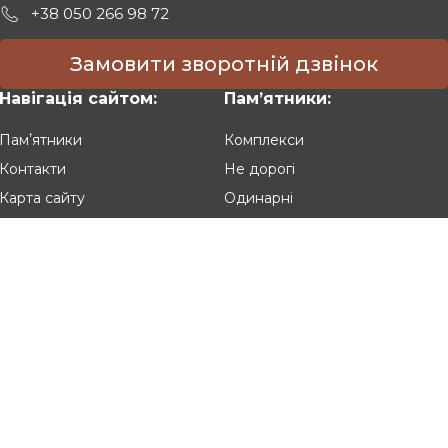
+38 050 266 98 72
Замовити зворотній дзвінок
Навігація сайтом:
Памʼятники:
Памʼятники
Комплекси
Контакти
Не дорогі
Карта сайту
Одинарні
Подвійні
Різьблені
Клієнтам:
Оплата та доставка
Гарантія та умови повернення
Політика конфіденційності
Угода користувача