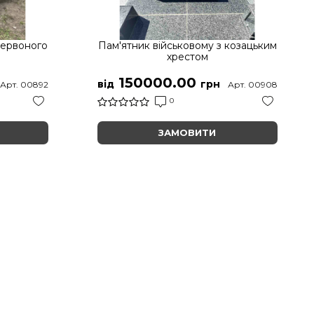
червоного
Пам'ятник військовому з козацьким
хрестом
150000.00
від
грн
Арт. 00892
Арт. 00908
0
ЗАМОВИТИ