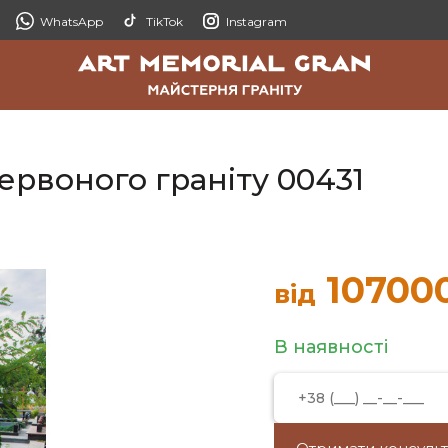
WhatsApp
TikTok
Instagram
рвоного граніту 00431
10700
від
В наявності