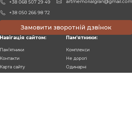
artmemorialgran@gmail.co
+38 068 507 29 49
+38 050 266 98 72
Замовити зворотній дзвінок
Навігація сайтом:
Памʼятники:
Памʼятники
Комплекси
Контакти
Не дорогі
Карта сайту
Одинарні
Подвійні
Різьблені
Клієнтам:
Оплата та доставка
Гарантія та умови повернення
Політика конфіденційності