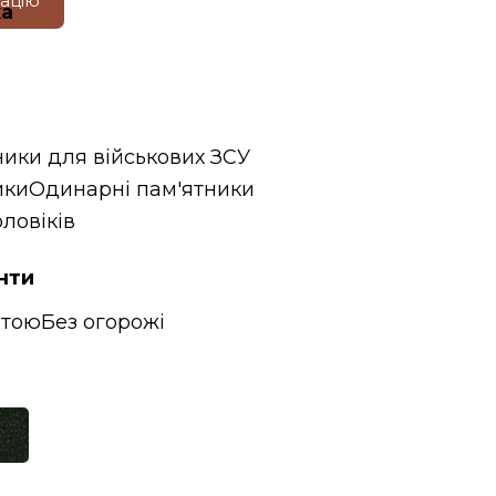
тацію
ка
ники для військових ЗСУ
ики
Одинарні пам'ятники
ловіків
нти
итою
Без огорожі