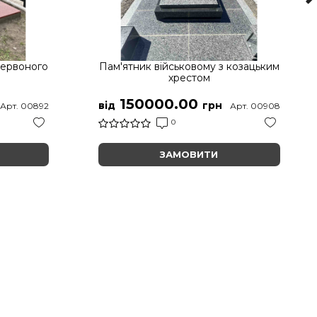
червоного
Пам'ятник військовому з козацьким
хрестом
150000.00
від
грн
Арт. 00892
Арт. 00908
0
ЗАМОВИТИ