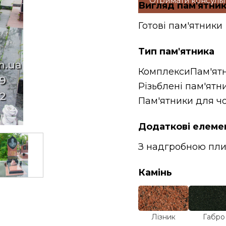
Отримати консуль
Вигляд пам'ятни
Готові пам'ятники
Тип пам'ятника
Комплекси
Пам'ят
Різьблені пам'ятн
Пам'ятники для чо
Додаткові елеме
З надгробною пл
Камінь
Лізник
Габро