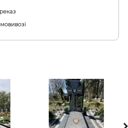
реказ
амовивозі