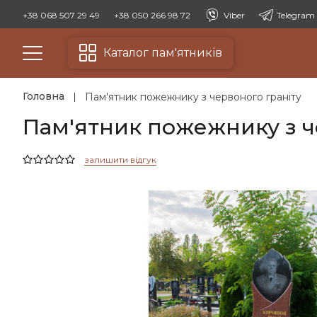
+38 068 507 29 49
+38 050 266 98 72
Viber
Telegram
Каталог пам'ятників
Головна
Пам'ятник пожежнику з червоного граніту
Пам'ятник пожежнику з че
залишити відгук