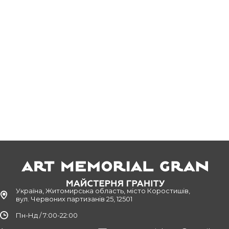
Україна, Житомирська область, місто Коростишів,
вул. Червоних партизанів 25, 12501
Пн-Нд / 7:00-22:00