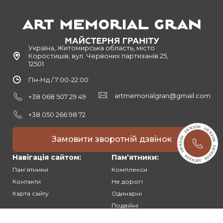
Україна, Житомирська область, місто
Коростишів, вул. Червоних партизанів 25,
12501
Пн-Нд / 7:00-22:00
artmemorialgran@gmail.com
+38 068 507 29 49
+38 050 266 98 72
Замовити зворотній дзвінок
Навігація сайтом:
Памʼятники:
Памʼятники
Комплекси
Контакти
Не дорогі
Карта сайту
Одинарні
Подвійні
Різьблені