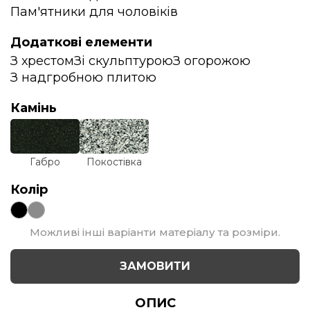
Пам'ятники для чоловіків
Додаткові елементи
З хрестом
Зі скульптурою
З огорожою
З надгробною плитою
Камінь
Габро
Покостівка
Колір
Можливі інші варіанти матеріалу та розміри.
ЗАМОВИТИ
ОПИС