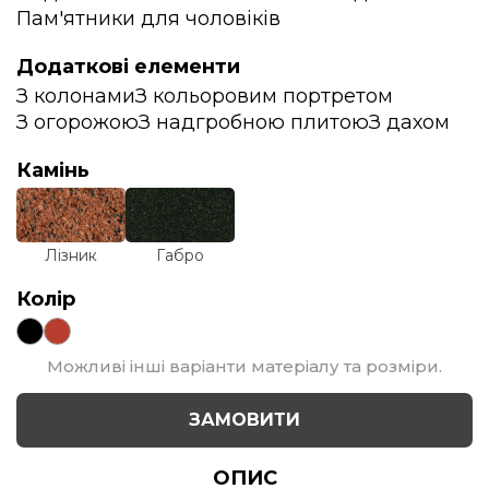
Пам'ятники для чоловіків
Додаткові елементи
З колонами
З кольоровим портретом
З огорожою
З надгробною плитою
З дахом
Камінь
Лізник
Габро
Колір
Можливі інші варіанти матеріалу та розміри.
ЗАМОВИТИ
ОПИС