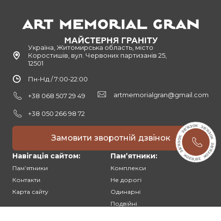
Україна, Житомирська область, місто
Коростишів, вул. Червоних партизанів 25,
12501
Пн-Нд / 7:00-22:00
artmemorialgran@gmail.com
+38 068 507 29 49
+38 050 266 98 72
Замовити зворотній дзвінок
Навігація сайтом:
Памʼятники:
Памʼятники
Комплекси
Контакти
Не дорогі
Карта сайту
Одинарні
Подвійні
Різьблені