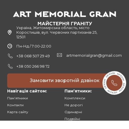
Україна, Житомирська область, місто
Коростишів, вул. Червоних партизанів 25,
12501
Пн-Нд / 7:00-22:00
artmemorialgran@gmail.com
+38 068 507 29 49
+38 050 266 98 72
Замовити зворотній дзвінок
Навігація сайтом:
Памʼятники:
Памʼятники
Комплекси
Контакти
Не дорогі
Карта сайту
Одинарні
Подвійні
Різьблені