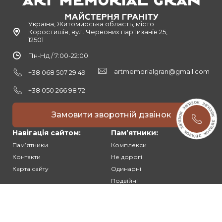
Україна, Житомирська область, місто
Коростишів, вул. Червоних партизанів 25,
12501
Пн-Нд / 7:00-22:00
artmemorialgran@gmail.com
+38 068 507 29 49
+38 050 266 98 72
Замовити зворотній дзвінок
Навігація сайтом:
Памʼятники:
Памʼятники
Комплекси
Контакти
Не дорогі
Карта сайту
Одинарні
Подвійні
Різьблені
Клієнтам: