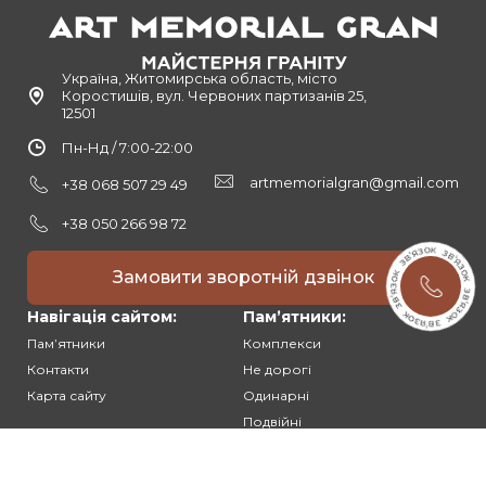
Україна, Житомирська область, місто
Коростишів, вул. Червоних партизанів 25,
12501
Пн-Нд / 7:00-22:00
artmemorialgran@gmail.com
+38 068 507 29 49
+38 050 266 98 72
Замовити зворотній дзвінок
Навігація сайтом:
Памʼятники:
Памʼятники
Комплекси
Контакти
Не дорогі
Карта сайту
Одинарні
Подвійні
Різьблені