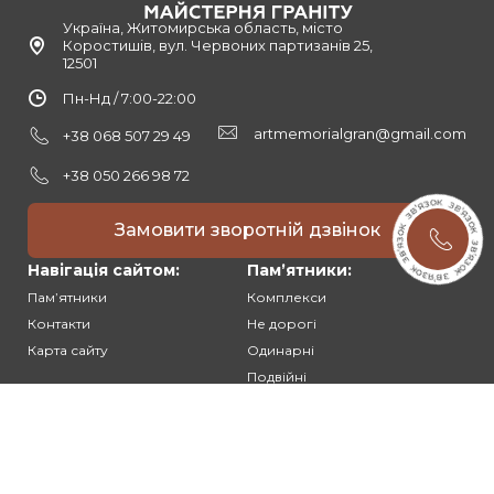
Україна, Житомирська область, місто
Коростишів, вул. Червоних партизанів 25,
12501
Пн-Нд / 7:00-22:00
artmemorialgran@gmail.com
+38 068 507 29 49
+38 050 266 98 72
Замовити зворотній дзвінок
Навігація сайтом:
Памʼятники:
Памʼятники
Комплекси
Контакти
Не дорогі
Карта сайту
Одинарні
Подвійні
Різьблені
Клієнтам:
Оплата та доставка