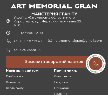
Україна, Житомирська область, місто
Коростишів, вул. Червоних партизанів 25,
12501
Пн-Нд / 7:00-22:00
artmemorialgran@gmail.com
+38 068 507 29 49
+38 050 266 98 72
Замовити зворотній дзвінок
Навігація сайтом:
Памʼятники:
Памʼятники
Комплекси
Контакти
Не дорогі
Карта сайту
Одинарні
Подвійні
Різьблені