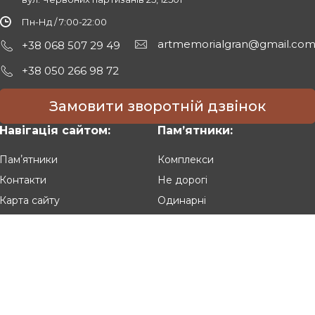
Пн-Нд / 7:00-22:00
artmemorialgran@gmail.co
+38 068 507 29 49
+38 050 266 98 72
Замовити зворотній дзвінок
Навігація сайтом:
Памʼятники:
Памʼятники
Комплекси
Контакти
Не дорогі
Карта сайту
Одинарні
Подвійні
Різьблені
Клієнтам:
Оплата та доставка