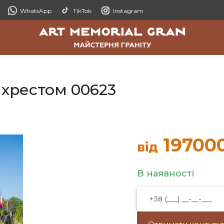
WhatsApp
TikTok
Instagram
 хрестом 00623
19700
від
В наявності