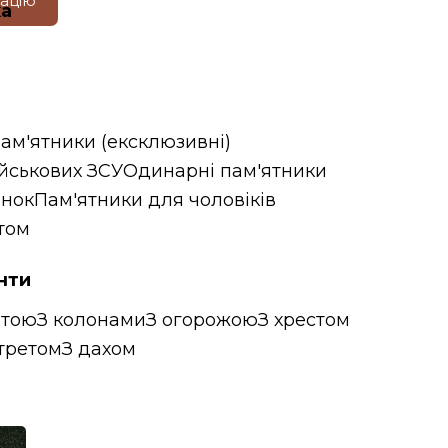
тацію
ка
пам'ятники (ексклюзивні)
ійськових ЗСУ
Одинарні пам'ятники
інок
Пам'ятники для чоловіків
том
нти
итою
З колонами
З огорожою
З хрестом
третом
З дахом