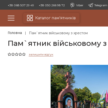
+38 068 507 29 49
+38 050 266 98 72
Viber
Telegram
Каталог пам'ятників
Головна
Пам`ятник військовому з хрестом
Пам`ятник військовому з
залишити відгук