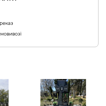
реказ
амовивозі