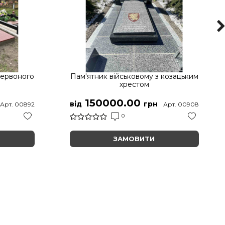
червоного
Пам'ятник військовому з козацьким
хрестом
150000.00
від
грн
Арт. 00892
Арт. 00908
0
ЗАМОВИТИ