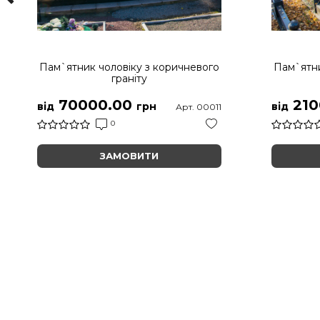
Пам`ятник чоловіку з коричневого
Пам`ятни
граніту
70000.00
210
від
грн
від
Арт. 00011
0
ЗАМОВИТИ