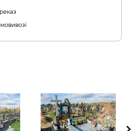
реказ
амовивозі