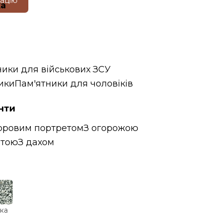
тацію
ка
ники для військових ЗСУ
ики
Пам'ятники для чоловіків
нти
оровим портретом
З огорожою
итою
З дахом
ка