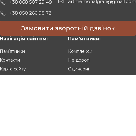
artmemorialgran@gmail.co
+38 068 507 29 49
+38 050 266 98 72
Замовити зворотній дзвінок
Навігація сайтом:
Памʼятники:
Памʼятники
Комплекси
Контакти
Не дорогі
Карта сайту
Одинарні
Подвійні
Різьблені
Клієнтам:
Оплата та доставка
Гарантія та умови повернення
Політика конфіденційності