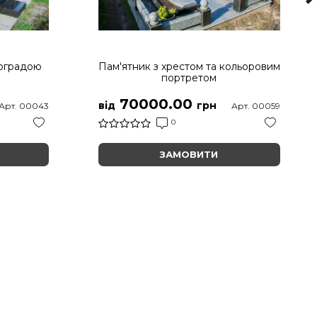
 оградою
Пам'ятник з хрестом та кольоровим
портретом
70000.00
від
грн
Арт. 00043
Арт. 00059
0
ЗАМОВИТИ