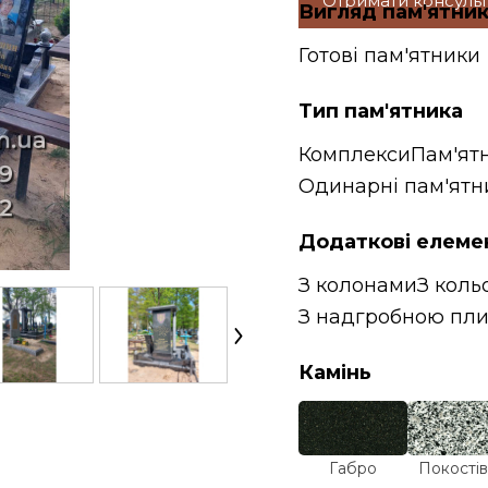
Отримати консуль
Вигляд пам'ятни
Готові пам'ятники
Тип пам'ятника
Комплекси
Пам'ят
Одинарні пам'ятн
Додаткові елеме
З колонами
З коль
З надгробною пл
Камінь
Габро
Покостів