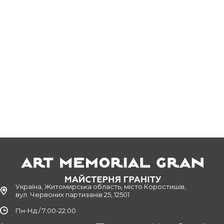
Україна, Житомирська область, місто Коростишів,
вул. Червоних партизанів 25, 12501
Пн-Нд / 7:00-22:00