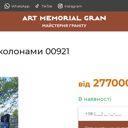
WhatsApp
TikTok
Instagram
 колонами 00921
27700
від
В наявності