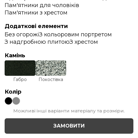
Пам'ятники для чоловіків
Пам'ятники з хрестом
Додаткові елементи
Без огорожі
З кольоровим портретом
З надгробною плитою
З хрестом
Камінь
Габро
Покостівка
Колір
Можливі інші варіанти матеріалу та розміри.
ЗАМОВИТИ