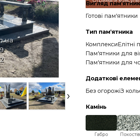
Отримати консуль
Вигляд пам'ятни
Готові пам'ятники
Тип пам'ятника
Комплекси
Елітні 
Пам'ятники для в
Пам'ятники для чо
Додаткові елеме
Без огорожі
З кол
Камінь
Габро
Покостів