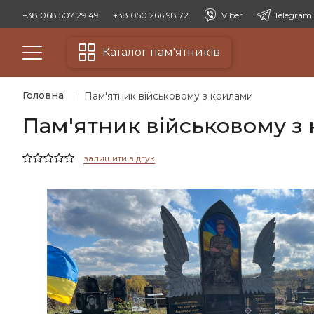
+38 068 507 29 49
+38 050 266 98 72
Viber
Telegram
Каталог пам'ятників
Головна
Пам'ятник військовому з крилами
Пам'ятник військовому з
залишити відгук