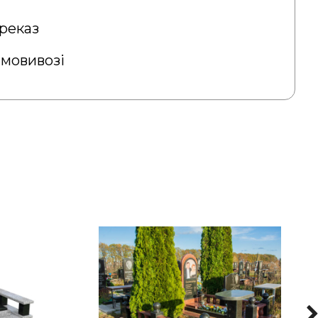
реказ
амовивозі