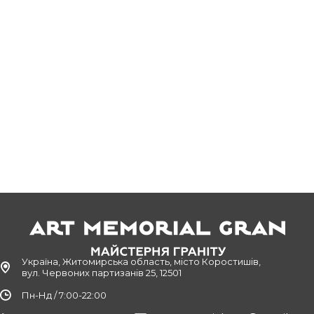
Україна, Житомирська область, місто Коростишів,
вул. Червоних партизанів 25, 12501
Пн-Нд / 7:00-22:00