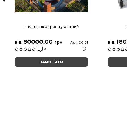
Пам'ятник з граніту елітний
П
80000.00
180
від
грн
від
Арт. 00171
0
ЗАМОВИТИ