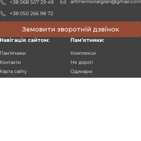
artmemorialgran@gmail.co
+38 068 507 29 49
+38 050 266 98 72
Замовити зворотній дзвінок
Навігація сайтом:
Памʼятники:
Памʼятники
Комплекси
Контакти
Не дорогі
Карта сайту
Одинарні
Подвійні
Різьблені
Клієнтам:
Оплата та доставка
Гарантія та умови повернення
Політика конфіденційності