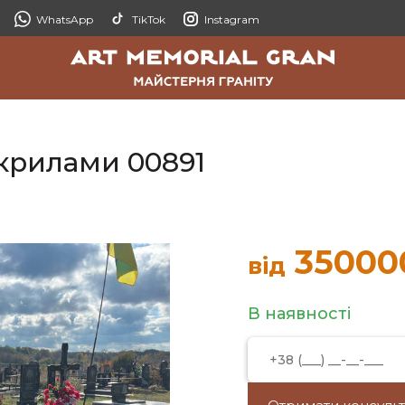
WhatsApp
TikTok
Instagram
 крилами 00891
35000
від
В наявності