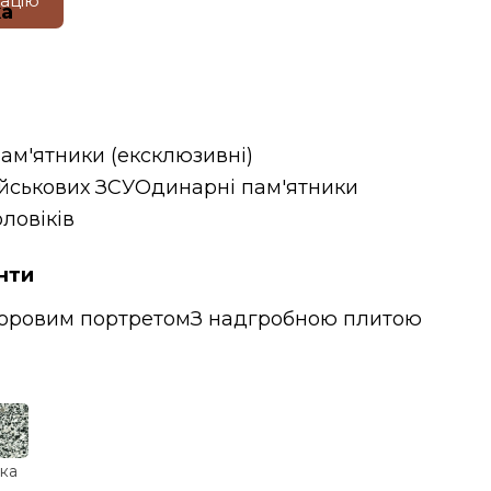
тацію
ка
пам'ятники (ексклюзивні)
ійськових ЗСУ
Одинарні пам'ятники
ловіків
нти
ьоровим портретом
З надгробною плитою
ка