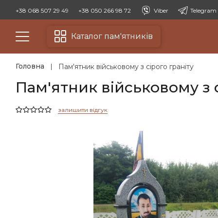
+38 068 507 29 49
+38 050 266 98 72
Viber
Telegram
Каталог пам'ятників
Головна
Пам'ятник військовому з сірого граніту
Пам'ятник військовому з с
залишити відгук