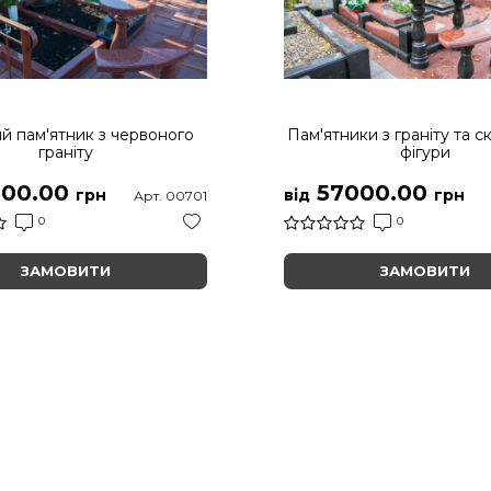
й пам'ятник з червоного
Пам'ятники з граніту та с
граніту
фігури
00.00
57000.00
грн
від
грн
Арт. 00701
0
0
ЗАМОВИТИ
ЗАМОВИТИ