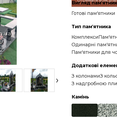
Отримати консуль
Вигляд пам'ятни
Готові пам'ятники
Тип пам'ятника
Комплекси
Пам'ят
Одинарні пам'ятн
Пам'ятники для чо
Додаткові елеме
З колонами
З коль
З надгробною пл
Камінь