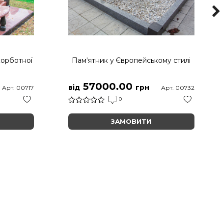
корботної
Пам'ятник у Європейському стилі
57000.00
від
грн
Арт. 00717
Арт. 00732
0
ЗАМОВИТИ