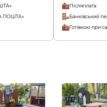
ОШТА»
Післяплата
ВА ПОШТА»
Банківський пе
Готівкою при с