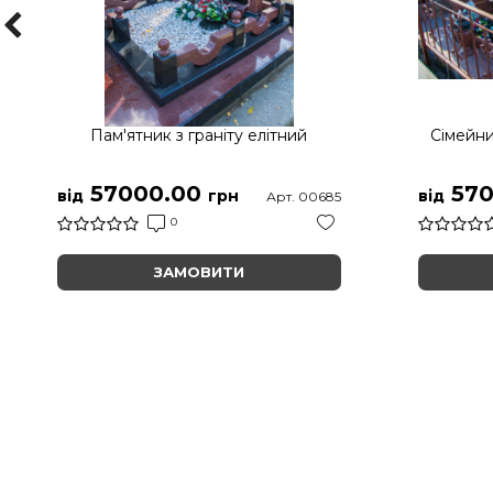
Пам'ятник з граніту елітний
Сімейни
57000.00
570
від
грн
від
Арт. 00685
0
ЗАМОВИТИ