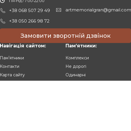
Пн-Нд / 7:00-22:00
artmemorialgran@gmail.co
+38 068 507 29 49
+38 050 266 98 72
Замовити зворотній дзвінок
Навігація сайтом:
Памʼятники:
Памʼятники
Комплекси
Контакти
Не дорогі
Карта сайту
Одинарні
Подвійні
Різьблені
Клієнтам:
Оплата та доставка
Гарантія та умови повернення