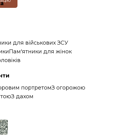
тацію
ка
ники для військових ЗСУ
ики
Пам'ятники для жінок
ловіків
нти
оровим портретом
З огорожою
итою
З дахом