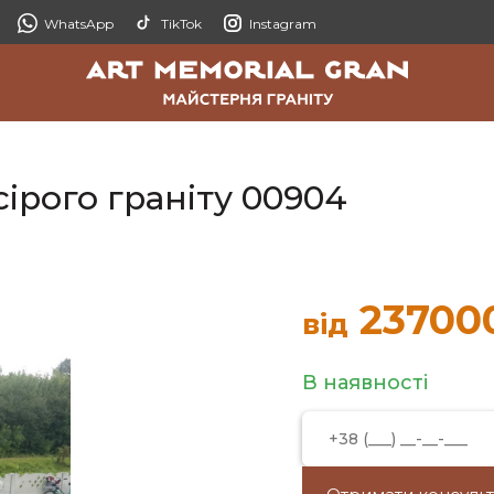
WhatsApp
TikTok
Instagram
ірого граніту 00904
23700
від
В наявності