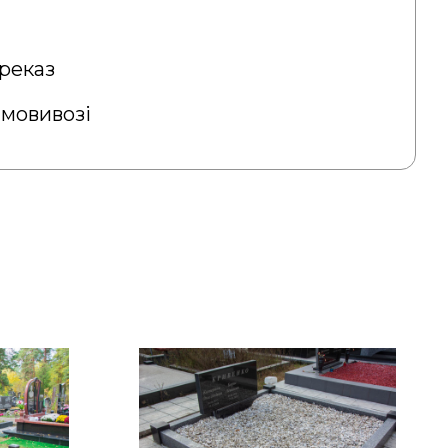
реказ
амовивозі