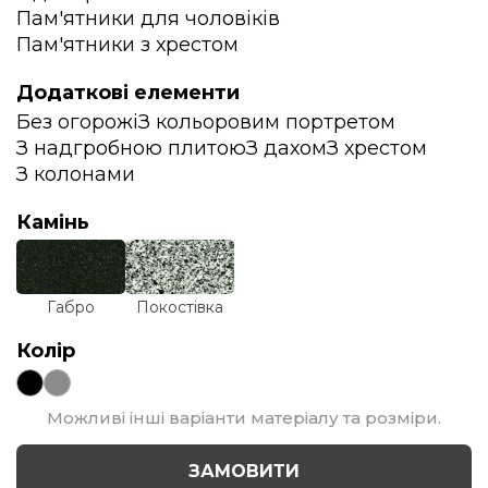
Пам'ятники для чоловіків
Пам'ятники з хрестом
Додаткові елементи
Без огорожі
З кольоровим портретом
З надгробною плитою
З дахом
З хрестом
З колонами
Камінь
Габро
Покостівка
Колір
Можливі інші варіанти матеріалу та розміри.
ЗАМОВИТИ