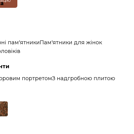
тацію
ка
ні пам'ятники
Пам'ятники для жінок
ловіків
нти
ьоровим портретом
З надгробною плитою