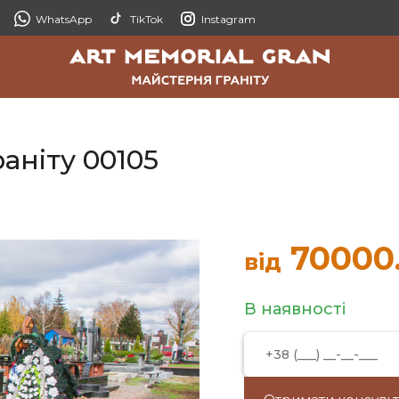
WhatsApp
TikTok
Instagram
аніту 00105
70000
від
В наявності