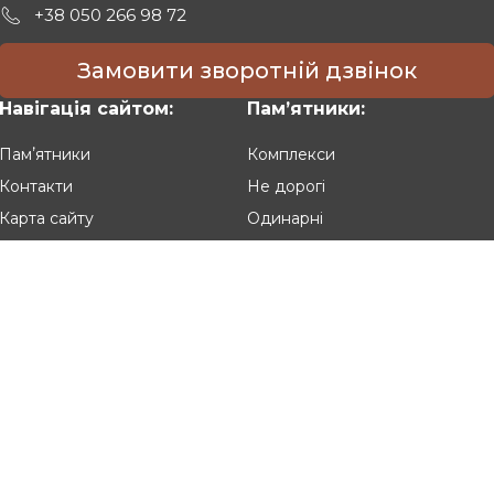
+38 050 266 98 72
Замовити зворотній дзвінок
Навігація сайтом:
Памʼятники:
Памʼятники
Комплекси
Контакти
Не дорогі
Карта сайту
Одинарні
Подвійні
Різьблені
Клієнтам:
Оплата та доставка
Гарантія та умови повернення
Політика конфіденційності
Угода користувача