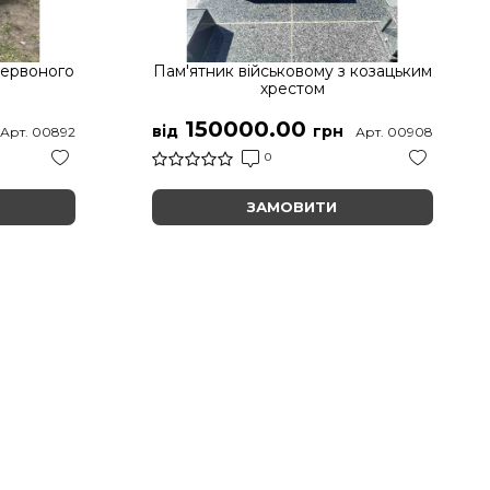
червоного
Пам'ятник військовому з козацьким
хрестом
150000.00
від
грн
Арт. 00892
Арт. 00908
0
ЗАМОВИТИ