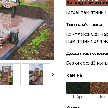
Отримати консуль
Вигляд пам'ятни
Готові пам'ятники
Тип пам'ятника
Комплекси
Одинар
Пам'ятники для чо
Додаткові елеме
Без огорожі
З кол
Камінь
Габро
Ток
Колір