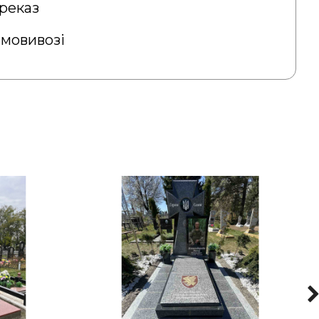
реказ
амовивозі