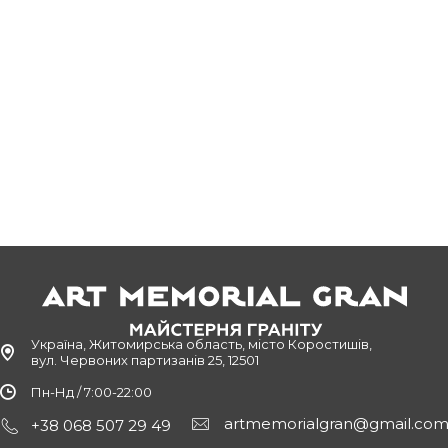
Україна, Житомирська область, місто Коростишів,
вул. Червоних партизанів 25, 12501
Пн-Нд / 7:00-22:00
artmemorialgran@gmail.co
+38 068 507 29 49