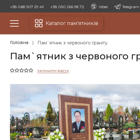
+38 068 507 29 49
+38 050 266 98 72
Viber
Telegram
Каталог пам'ятників
Головна
Пам`ятник з червоного граніту
Пам`ятник з червоного гр
залишити відгук