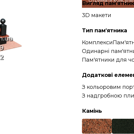
Отримати консуль
Вигляд пам'ятни
3D макети
Тип пам'ятника
Комплекси
Пам'ят
Одинарні пам'ятн
Пам'ятники для чо
Додаткові елеме
З кольоровим пор
З надгробною пл
Камінь