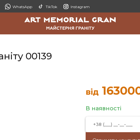
WhatsApp
TikTok
Instagram
ніту 00139
16300
від
В наявності