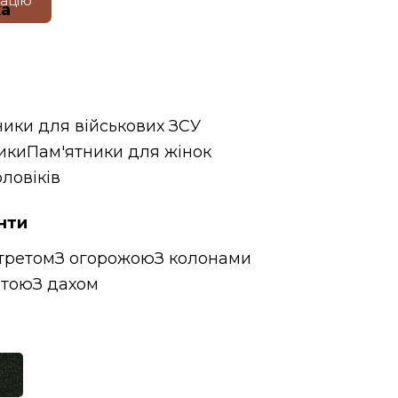
тацію
ка
ники для військових ЗСУ
ики
Пам'ятники для жінок
ловіків
нти
третом
З огорожою
З колонами
итою
З дахом