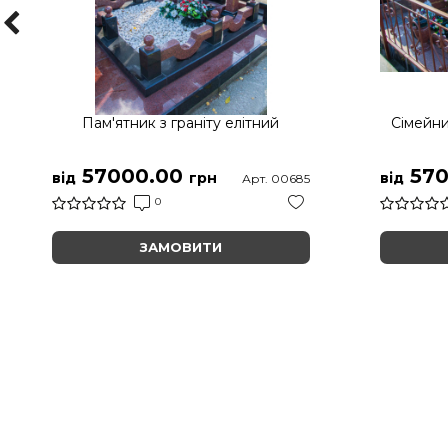
Пам'ятник з граніту елітний
Сімейни
57000.00
570
від
грн
від
Арт. 00685
0
ЗАМОВИТИ