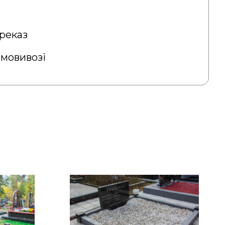
реказ
амовивозі