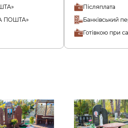
ОШТА»
Післяплата
ВА ПОШТА»
Банківський пе
Готівкою при с