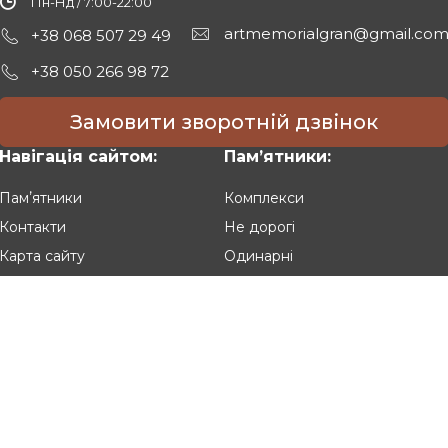
Пн-Нд / 7:00-22:00
artmemorialgran@gmail.co
+38 068 507 29 49
+38 050 266 98 72
Замовити зворотній дзвінок
Навігація сайтом:
Памʼятники:
Памʼятники
Комплекси
Контакти
Не дорогі
Карта сайту
Одинарні
Подвійні
Різьблені
Клієнтам:
Оплата та доставка
Гарантія та умови повернення