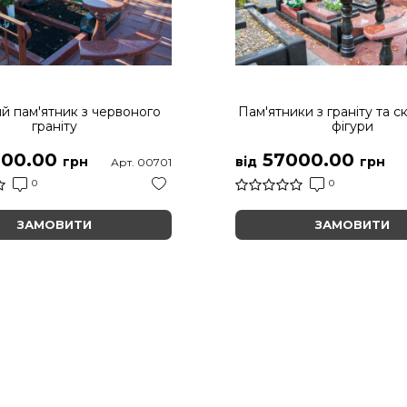
й пам'ятник з червоного
Пам'ятники з граніту та с
граніту
фігури
00.00
57000.00
грн
від
грн
Арт. 00701
0
0
ЗАМОВИТИ
ЗАМОВИТИ