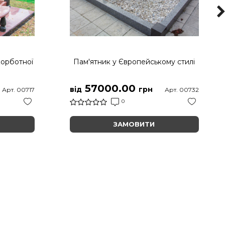
корботної
Пам'ятник у Європейському стилі
57000.00
від
грн
Арт. 00717
Арт. 00732
0
ЗАМОВИТИ