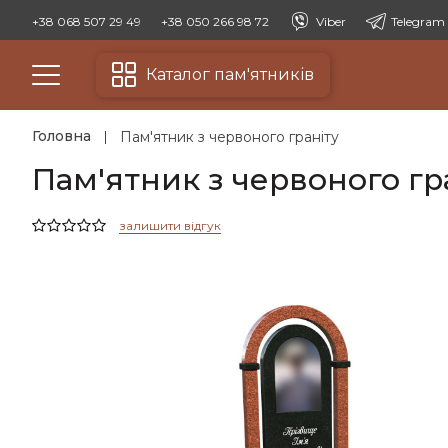
+38 068 507 29 49
+38 050 266 98 72
Viber
Telegram
Каталог пам'ятників
Головна
Пам'ятник з червоного граніту
Пам'ятник з червоного гра
залишити відгук