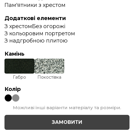
Пам'ятники з хрестом
Додаткові елементи
З хрестом
Без огорожі
З кольоровим портретом
З надгробною плитою
Камінь
Габро
Покостівка
Колір
Можливі інші варіанти матеріалу та розміри.
ЗАМОВИТИ