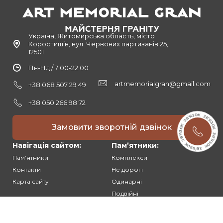
Україна, Житомирська область, місто
Коростишів, вул. Червоних партизанів 25,
12501
Пн-Нд / 7:00-22:00
artmemorialgran@gmail.com
+38 068 507 29 49
+38 050 266 98 72
Замовити зворотній дзвінок
Навігація сайтом:
Памʼятники:
Памʼятники
Комплекси
Контакти
Не дорогі
Карта сайту
Одинарні
Подвійні
Різьблені