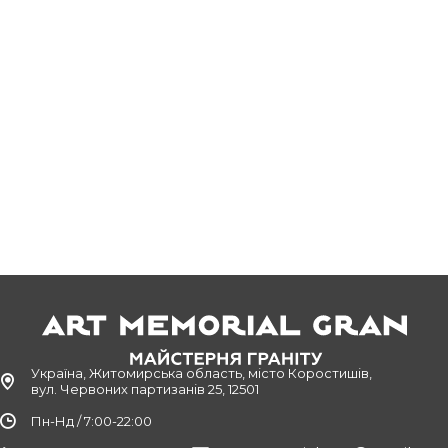
Україна, Житомирська область, місто Коростишів,
вул. Червоних партизанів 25, 12501
Пн-Нд / 7:00-22:00