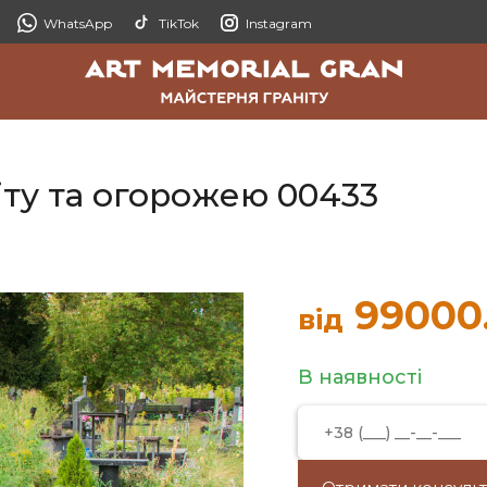
WhatsApp
TikTok
Instagram
іту та огорожею 00433
99000
від
В наявності