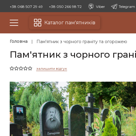
+38 068 507 29 49
+38 050 266 98 72
Viber
Telegram
Каталог пам'ятників
Головна
Пам'ятник з чорного граніту та огорожею
Пам'ятник з чорного гран
залишити відгук