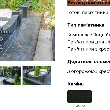
Отримати консуль
Вигляд пам'ятни
Готові пам'ятники
Тип пам'ятника
Комплекси
Подвій
Пам'ятники для ж
Пам'ятники з хрес
Додаткові елеме
З огорожою
З хрес
Камінь
Габро