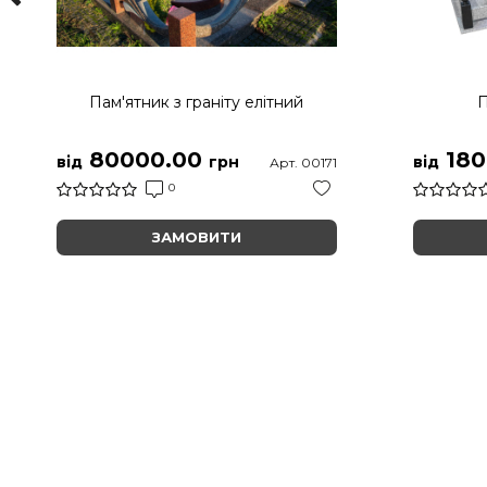
Пам'ятник з граніту елітний
П
80000.00
180
від
грн
від
Арт. 00171
0
ЗАМОВИТИ