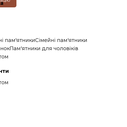
тацію
ка
ні пам'ятники
Сімейні пам'ятники
інок
Пам'ятники для чоловіків
том
нти
том