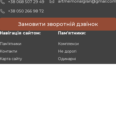
artmemorialgran@gmail.co
+38 068 507 29 49
+38 050 266 98 72
Замовити зворотній дзвінок
Навігація сайтом:
Памʼятники:
Памʼятники
Комплекси
Контакти
Не дорогі
Карта сайту
Одинарні
Подвійні
Різьблені
Клієнтам:
Оплата та доставка
Гарантія та умови повернення
Політика конфіденційності