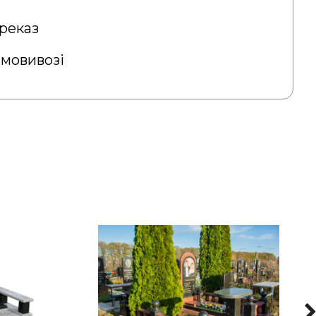
реказ
амовивозі