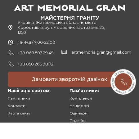
Україна, Житомирська область, місто
Коростишів, вул. Червоних партизанів 25,
12501
Пн-Нд / 7:00-22:00
artmemorialgran@gmail.com
+38 068 507 29 49
+38 050 266 98 72
Замовити зворотній дзвінок
Навігація сайтом:
Памʼятники:
Памʼятники
Комплекси
Контакти
Не дорогі
Карта сайту
Одинарні
Подвійні
Різьблені