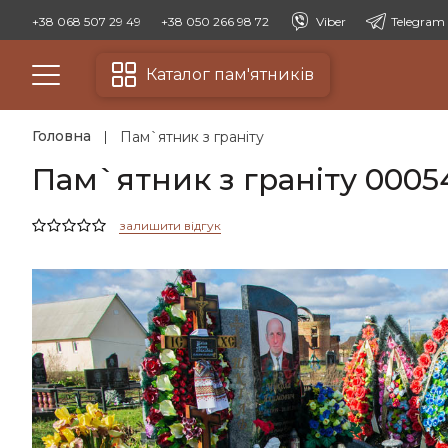
+38 068 507 29 49
+38 050 266 98 72
Viber
Telegram
Каталог пам'ятників
Головна
Пам`ятник з граніту
Пам`ятник з граніту 0005
залишити відгук