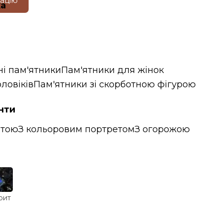
тацію
ка
ні пам'ятники
Пам'ятники для жінок
ловіків
Пам'ятники зі скорботною фігурою
нти
итою
З кольоровим портретом
З огорожою
рит