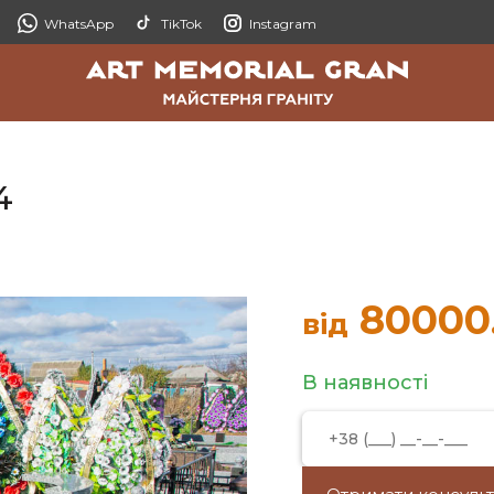
WhatsApp
TikTok
Instagram
4
80000
від
В наявності