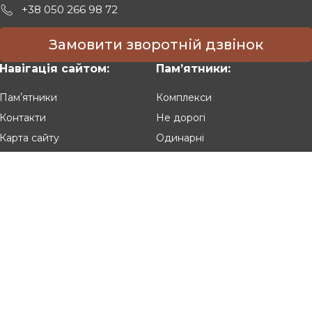
+38 050 266 98 72
Замовити зворотній дзвінок
Навігація сайтом:
Памʼятники:
Памʼятники
Комплекси
Контакти
Не дорогі
Карта сайту
Одинарні
Подвійні
Різьблені
Клієнтам:
Оплата та доставка
Гарантія та умови повернення
Політика конфіденційності
Угода користувача