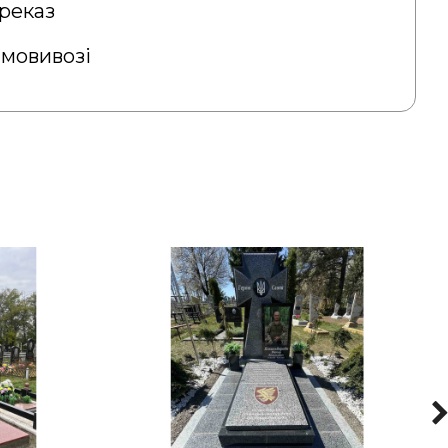
реказ
амовивозі