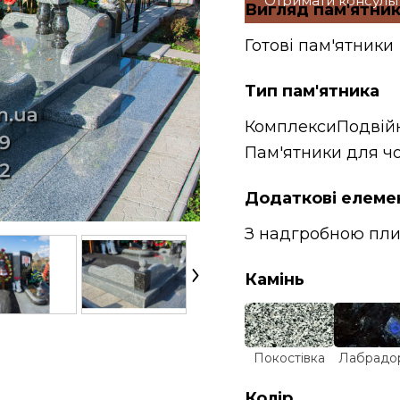
Отримати консуль
Вигляд пам'ятни
Готові пам'ятники
Тип пам'ятника
Комплекси
Подвій
Пам'ятники для чо
Додаткові елеме
З надгробною пл
Камінь
Покостівка
Лабрадо
Колір