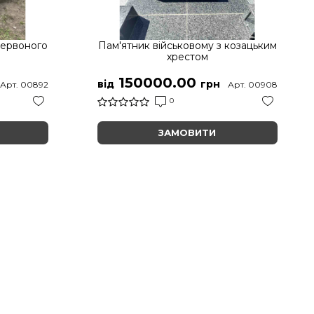
червоного
Пам'ятник військовому з козацьким
хрестом
150000.00
від
грн
Арт. 00892
Арт. 00908
0
ЗАМОВИТИ