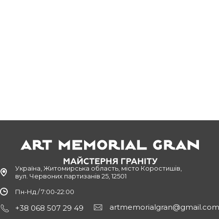
Україна, Житомирська область, місто Коростишів,
вул. Червоних партизанів 25, 12501
Пн-Нд / 7:00-22:00
artmemorialgran@gmail.co
+38 068 507 29 49