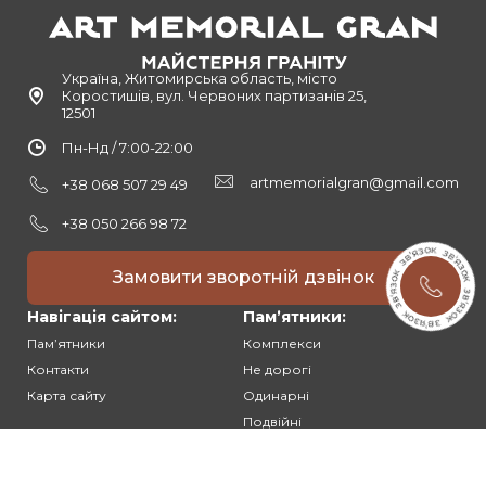
Україна, Житомирська область, місто
Коростишів, вул. Червоних партизанів 25,
12501
Пн-Нд / 7:00-22:00
artmemorialgran@gmail.com
+38 068 507 29 49
+38 050 266 98 72
Замовити зворотній дзвінок
Навігація сайтом:
Памʼятники:
Памʼятники
Комплекси
Контакти
Не дорогі
Карта сайту
Одинарні
Подвійні
Різьблені