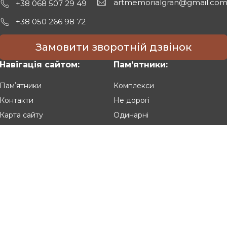
artmemorialgran@gmail.co
+38 068 507 29 49
+38 050 266 98 72
Замовити зворотній дзвінок
Навігація сайтом:
Памʼятники:
Памʼятники
Комплекси
Контакти
Не дорогі
Карта сайту
Одинарні
Подвійні
Різьблені
Клієнтам:
Оплата та доставка
Гарантія та умови повернення
Політика конфіденційності