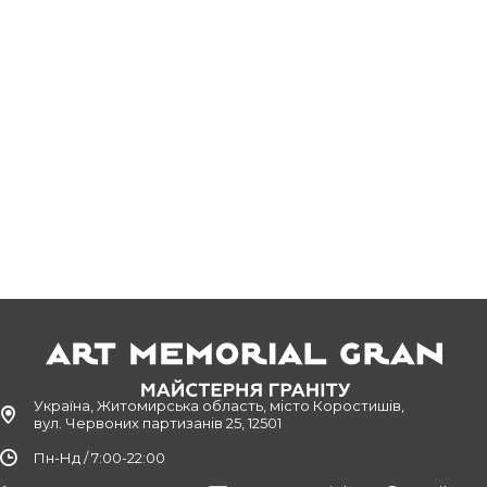
Україна, Житомирська область, місто Коростишів,
вул. Червоних партизанів 25, 12501
Пн-Нд / 7:00-22:00