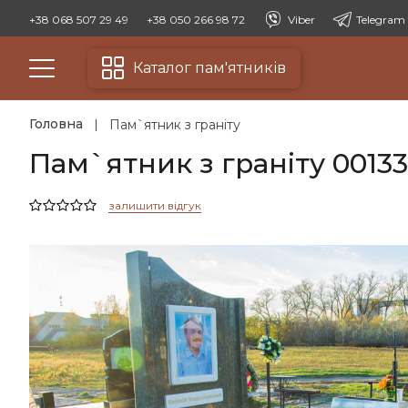
+38 068 507 29 49
+38 050 266 98 72
Viber
Telegram
Каталог пам'ятників
Головна
Пам`ятник з граніту
Пам`ятник з граніту 00133
залишити відгук