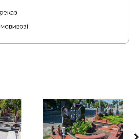
реказ
амовивозі