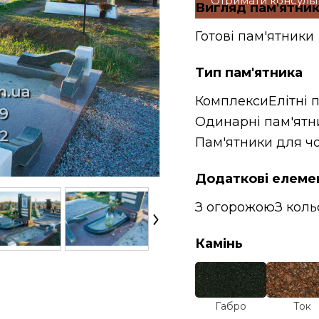
Отримати консуль
Вигляд пам'ятни
Готові пам'ятники
Тип пам'ятника
Комплекси
Елітні 
Одинарні пам'ятн
Пам'ятники для чо
Додаткові елеме
З огорожою
З кол
Камінь
Габро
Ток