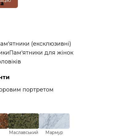
тацію
ка
пам'ятники (ексклюзивні)
ики
Пам'ятники для жінок
ловіків
нти
ьоровим портретом
Маславський
Мармур