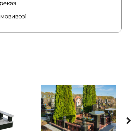
реказ
амовивозі