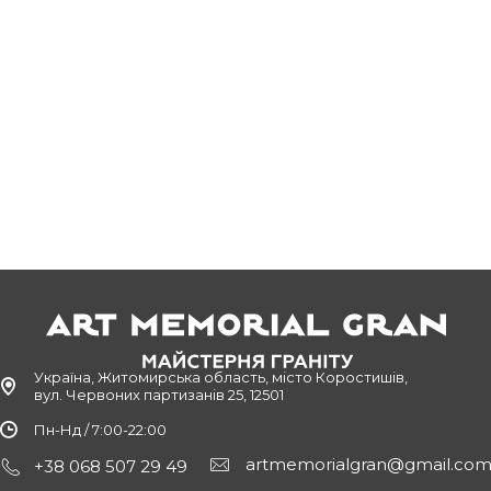
Україна, Житомирська область, місто Коростишів,
вул. Червоних партизанів 25, 12501
Пн-Нд / 7:00-22:00
artmemorialgran@gmail.co
+38 068 507 29 49