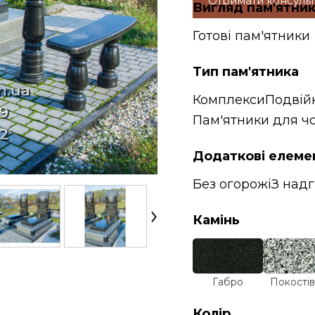
Отримати консуль
Вигляд пам'ятни
Готові пам'ятники
Тип пам'ятника
Комплекси
Подвій
Пам'ятники для чо
Додаткові елеме
Без огорожі
З над
Камінь
Габро
Покостів
Колір