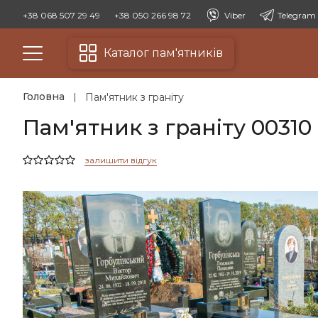
+38 068 507 29 49
+38 050 266 98 72
Viber
Telegram
Каталог пам'ятників
Головна
Пам'ятник з граніту
Пам'ятник з граніту 00310
залишити відгук