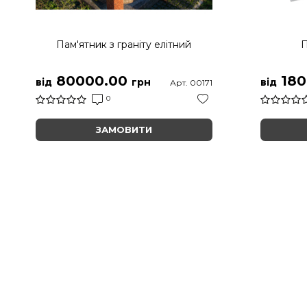
Пам'ятник з граніту елітний
П
80000.00
180
від
грн
від
Арт. 00171
0
ЗАМОВИТИ