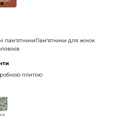
тацію
ка
ні пам'ятники
Пам'ятники для жінок
ловіків
нти
гробною плитою
ка