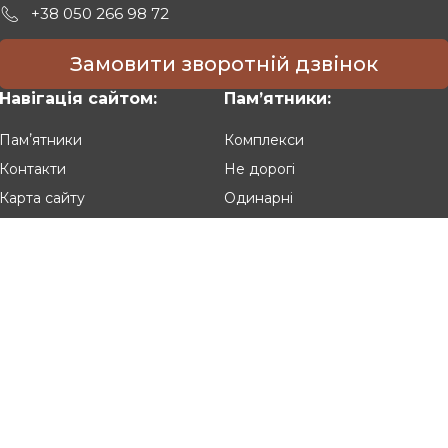
+38 050 266 98 72
Замовити зворотній дзвінок
Навігація сайтом:
Памʼятники:
Памʼятники
Комплекси
Контакти
Не дорогі
Карта сайту
Одинарні
Подвійні
Різьблені
Клієнтам:
Оплата та доставка
Гарантія та умови повернення
Політика конфіденційності
Угода користувача