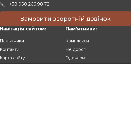
+38 050 266 98 72
Замовити зворотній дзвінок
Навігація сайтом:
Памʼятники:
Памʼятники
Комплекси
Контакти
Не дорогі
Карта сайту
Одинарні
Подвійні
Різьблені
Клієнтам:
Оплата та доставка
Гарантія та умови повернення
Політика конфіденційності
Угода користувача