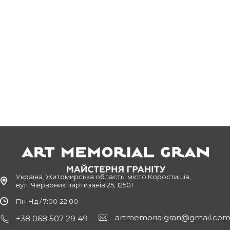
Україна, Житомирська область, місто Коростишів,
вул. Червоних партизанів 25, 12501
Пн-Нд / 7:00-22:00
artmemorialgran@gmail.co
+38 068 507 29 49