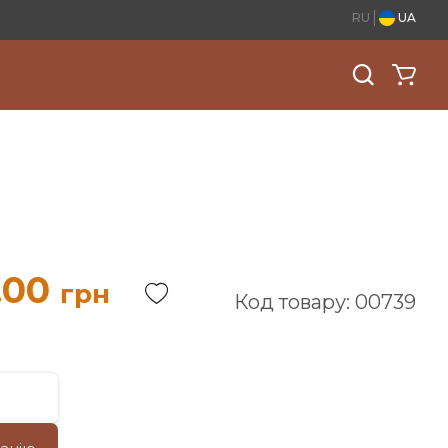
RU
UA
.00
грн
Код товару: 00739