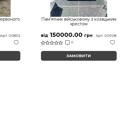
червоного
Пам'ятник військовому з козацьким
хрестом
150000.00
від
грн
Арт. 00892
Арт. 00908
0
ЗАМОВИТИ