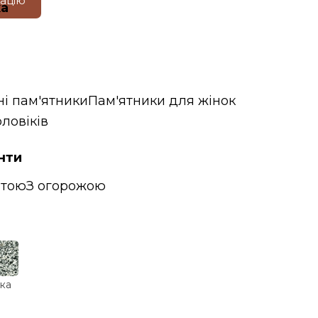
тацію
ка
ні пам'ятники
Пам'ятники для жінок
ловіків
нти
итою
З огорожою
ка