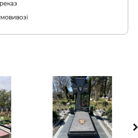
реказ
амовивозі