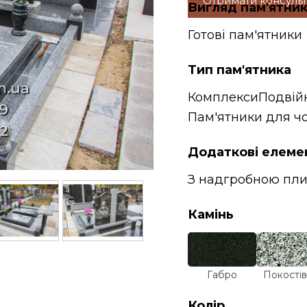
Отримати консуль
Вигляд пам'ятни
Готові пам'ятники
Тип пам'ятника
Комплекси
Подвій
Пам'ятники для чо
Додаткові елеме
З надгробною пл
Камінь
Габро
Покостів
Колір