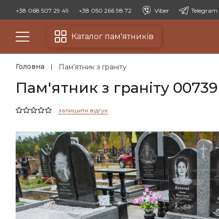
+38 068 507 29 49
+38 050 266 98 72
Viber
Telegram
Каталог пам'ятників
Головна
Пам'ятник з граніту
Пам'ятник з граніту 00739
залишити відгук