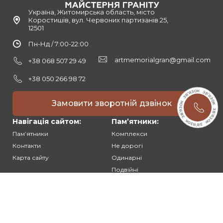
Україна, Житомирська область, місто
Коростишів, вул. Червоних партизанів 25,
12501
Пн-Нд / 7:00-22:00
artmemorialgran@gmail.com
+38 068 507 29 49
+38 050 266 98 72
Замовити зворотній дзвінок
Навігація сайтом:
Памʼятники:
Памʼятники
Комплекси
Контакти
Не дорогі
Карта сайту
Одинарні
Подвійні
Різьблені
Клієнтам:
Оплата та доставка