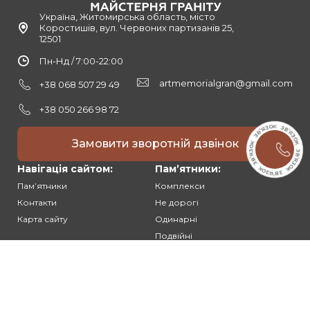
Україна, Житомирська область, місто
Коростишів, вул. Червоних партизанів 25,
12501
Пн-Нд / 7:00-22:00
artmemorialgran@gmail.com
+38 068 507 29 49
+38 050 266 98 72
Замовити зворотній дзвінок
Навігація сайтом:
Памʼятники:
Памʼятники
Комплекси
Контакти
Не дорогі
Карта сайту
Одинарні
Подвійні
Різьблені
Клієнтам:
Оплата та доставка