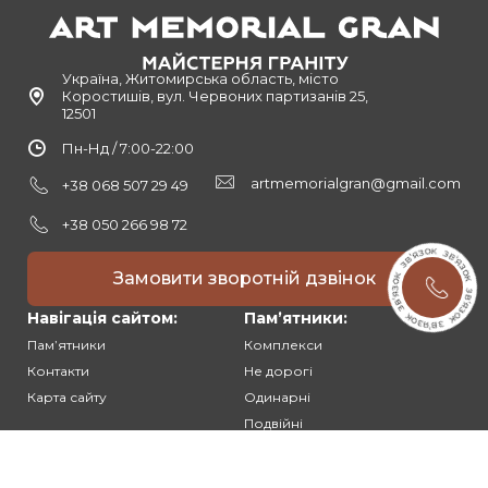
Україна, Житомирська область, місто
Коростишів, вул. Червоних партизанів 25,
12501
Пн-Нд / 7:00-22:00
artmemorialgran@gmail.com
+38 068 507 29 49
+38 050 266 98 72
Замовити зворотній дзвінок
Навігація сайтом:
Памʼятники:
Памʼятники
Комплекси
Контакти
Не дорогі
Карта сайту
Одинарні
Подвійні
Різьблені