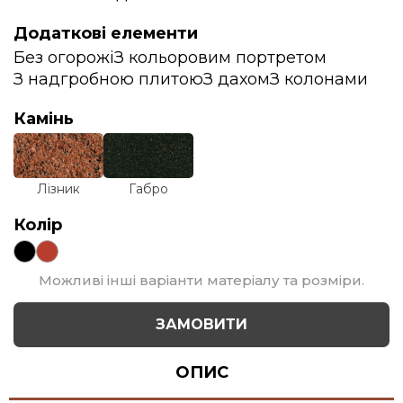
Додаткові елементи
Без огорожі
З кольоровим портретом
З надгробною плитою
З дахом
З колонами
Камінь
Лізник
Габро
Колір
Можливі інші варіанти матеріалу та розміри.
ЗАМОВИТИ
ОПИС