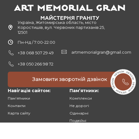
Україна, Житомирська область, місто
Коростишів, вул. Червоних партизанів 25,
12501
Пн-Нд / 7:00-22:00
artmemorialgran@gmail.com
+38 068 507 29 49
+38 050 266 98 72
Замовити зворотній дзвінок
Навігація сайтом:
Памʼятники:
Памʼятники
Комплекси
Контакти
Не дорогі
Карта сайту
Одинарні
Подвійні
Різьблені