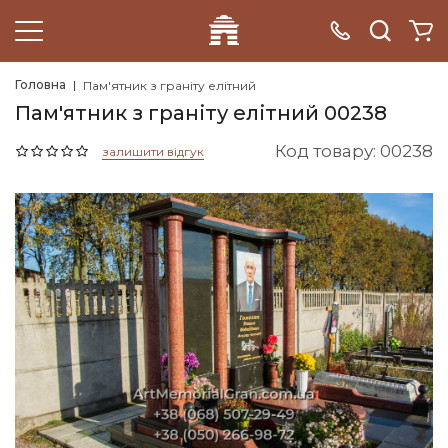
Головна
Пам'ятник з граніту елітний
Пам'ятник з граніту елітний 00238
Код товару: 00238
залишити відгук