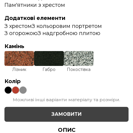
Пам'ятники з хрестом
Додаткові елементи
З хрестом
З кольоровим портретом
З огорожою
З надгробною плитою
Камінь
Лізник
Габро
Покостівка
Колір
Можливі інші варіанти матеріалу та розміри.
ЗАМОВИТИ
ОПИС