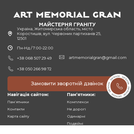
Україна, Житомирська область, місто
Коростишів, вул. Червоних партизанів 25,
12501
Пн-Нд / 7:00-22:00
artmemorialgran@gmail.com
+38 068 507 29 49
+38 050 266 98 72
Замовити зворотній дзвінок
Навігація сайтом:
Памʼятники:
Памʼятники
Комплекси
Контакти
Не дорогі
Карта сайту
Одинарні
Подвійні
Різьблені