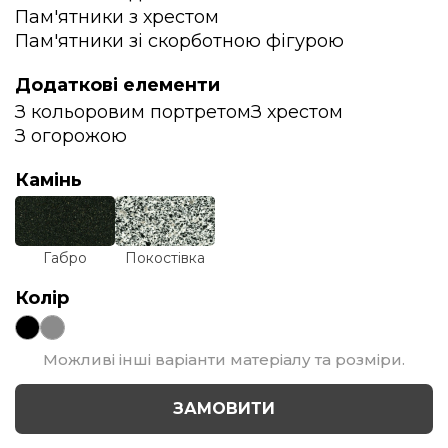
Пам'ятники з хрестом
Пам'ятники зі скорботною фігурою
Додаткові елементи
З кольоровим портретом
З хрестом
З огорожою
Камінь
Габро
Покостівка
Колір
Можливі інші варіанти матеріалу та розміри.
ЗАМОВИТИ