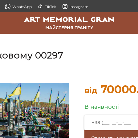
WhatsApp
TikTok
Instagram
ьковому 00297
70000
від
В наявності