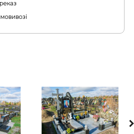
реказ
амовивозі