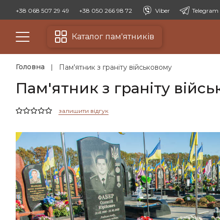
+38 068 507 29 49
+38 050 266 98 72
Viber
Telegram
Каталог пам'ятників
Головна
Пам'ятник з граніту військовому
Пам'ятник з граніту війс
залишити відгук