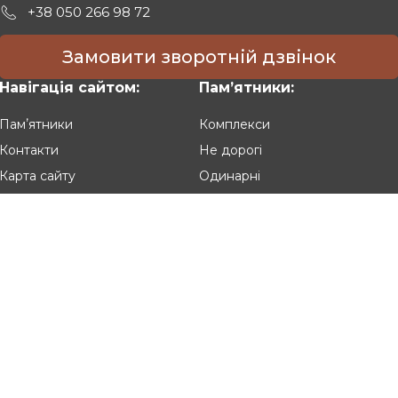
+38 050 266 98 72
Замовити зворотній дзвінок
Навігація сайтом:
Памʼятники:
Памʼятники
Комплекси
Контакти
Не дорогі
Карта сайту
Одинарні
Подвійні
Різьблені
Клієнтам:
Оплата та доставка
Гарантія та умови повернення
Політика конфіденційності
Угода користувача