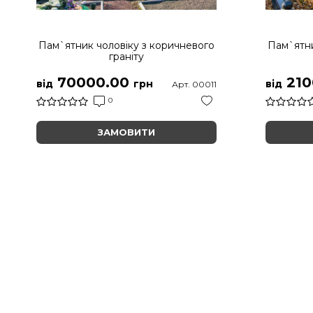
Пам`ятник чоловіку з коричневого
Пам`ятни
граніту
70000.00
210
від
грн
від
Арт. 00011
0
ЗАМОВИТИ