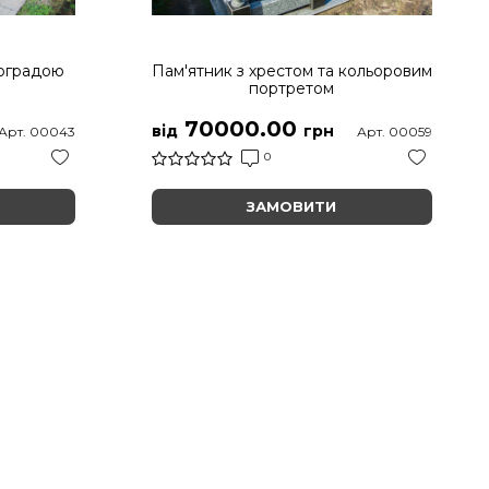
 оградою
Пам'ятник з хрестом та кольоровим
портретом
70000.00
від
грн
Арт. 00043
Арт. 00059
0
ЗАМОВИТИ