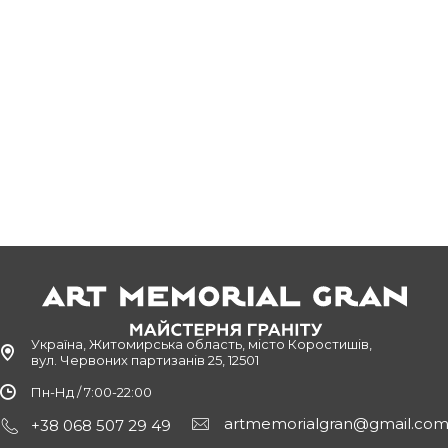
Україна, Житомирська область, місто Коростишів,
вул. Червоних партизанів 25, 12501
Пн-Нд / 7:00-22:00
artmemorialgran@gmail.co
+38 068 507 29 49