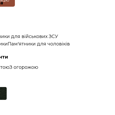
тацію
ка
ники для військових ЗСУ
ики
Пам'ятники для чоловіків
нти
итою
З огорожою