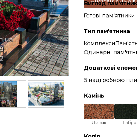
Отримати консуль
Вигляд пам'ятни
Готові пам'ятники
Тип пам'ятника
Комплекси
Пам'ят
Одинарні пам'ятн
Додаткові елеме
З надгробною пл
Камінь
Лізник
Габро
Колір