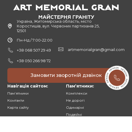
Україна, Житомирська область, місто
Коростишів, вул. Червоних партизанів 25,
12501
Пн-Нд / 7:00-22:00
artmemorialgran@gmail.com
+38 068 507 29 49
+38 050 266 98 72
Замовити зворотній дзвінок
Навігація сайтом:
Памʼятники:
Памʼятники
Комплекси
Контакти
Не дорогі
Карта сайту
Одинарні
Подвійні
Різьблені