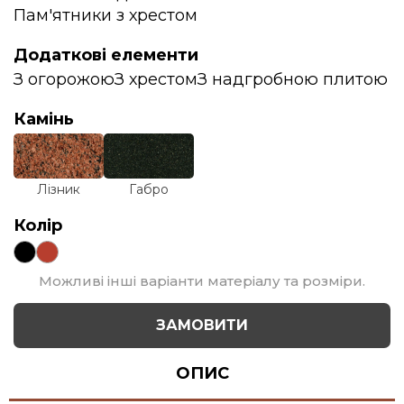
Пам'ятники з хрестом
Додаткові елементи
З огорожою
З хрестом
З надгробною плитою
Камінь
Лізник
Габро
Колір
Можливі інші варіанти матеріалу та розміри.
ЗАМОВИТИ
ОПИС