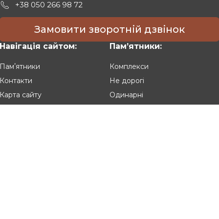
+38 050 266 98 72
Замовити зворотній дзвінок
Навігація сайтом:
Памʼятники:
Памʼятники
Комплекси
Контакти
Не дорогі
Карта сайту
Одинарні
Подвійні
Різьблені
Клієнтам:
Оплата та доставка
Гарантія та умови повернення
Політика конфіденційності
Угода користувача