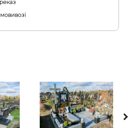
реказ
амовивозі