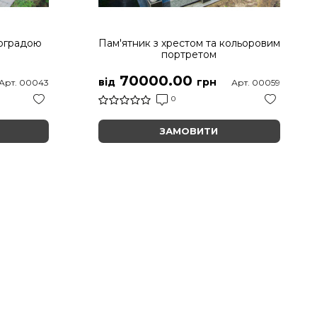
 оградою
Пам'ятник з хрестом та кольоровим
портретом
70000.00
від
грн
Арт. 00043
Арт. 00059
0
ЗАМОВИТИ