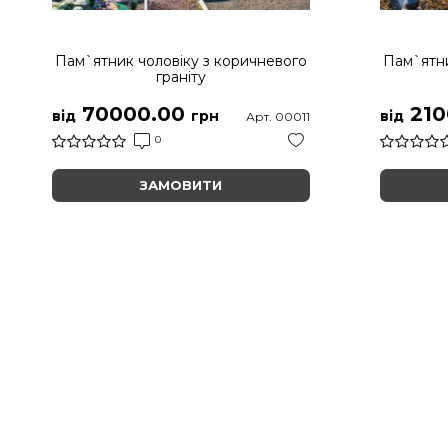
Пам`ятник чоловіку з коричневого
Пам`ятни
граніту
70000.00
210
від
грн
від
Арт. 00011
0
ЗАМОВИТИ