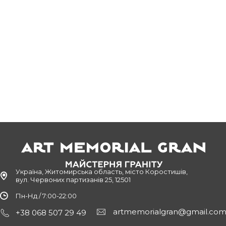
Україна, Житомирська область, місто Коростишів,
вул. Червоних партизанів 25, 12501
Пн-Нд / 7:00-22:00
artmemorialgran@gmail.co
+38 068 507 29 49