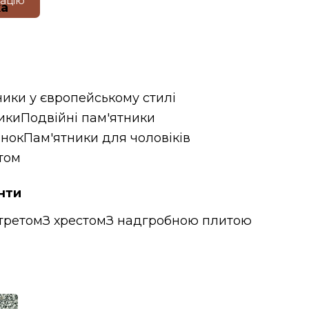
тацію
ка
ники у європейському стилі
ики
Подвійні пам'ятники
інок
Пам'ятники для чоловіків
том
нти
третом
З хрестом
З надгробною плитою