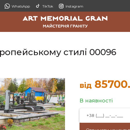
WhatsApp
TikTok
Instagram
вропейському стилі 00096
85700
від
В наявності