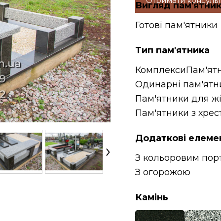
Отримати консуль
Вигляд пам'ятни
Готові пам'ятники
Тип пам'ятника
Комплекси
Пам'ят
Одинарні пам'ятн
Пам'ятники для ж
Пам'ятники з хрес
Додаткові елеме
З кольоровим пор
З огорожою
Камінь