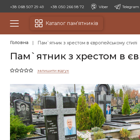
+38 068 507 29 49
+38 050 266 98 72
Viber
Telegram
Каталог пам'ятників
Головна
Пам`ятник з хрестом в європейському стилі
Пам`ятник з хрестом в є
залишити відгук