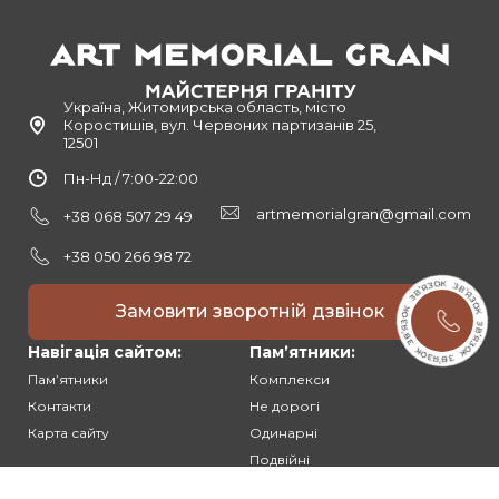
Україна, Житомирська область, місто
Коростишів, вул. Червоних партизанів 25,
12501
Пн-Нд / 7:00-22:00
artmemorialgran@gmail.com
+38 068 507 29 49
+38 050 266 98 72
Замовити зворотній дзвінок
Навігація сайтом:
Памʼятники:
Памʼятники
Комплекси
Контакти
Не дорогі
Карта сайту
Одинарні
Подвійні
Різьблені