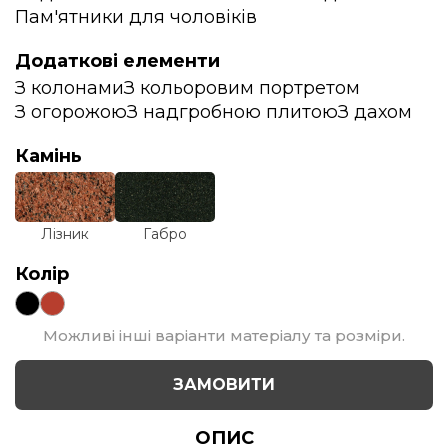
Пам'ятники для чоловіків
Додаткові елементи
З колонами
З кольоровим портретом
З огорожою
З надгробною плитою
З дахом
Камінь
Лізник
Габро
Колір
Можливі інші варіанти матеріалу та розміри.
ЗАМОВИТИ
ОПИС