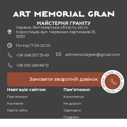
Україна, Житомирська область, місто
Коростишів, вул. Червоних партизанів 25,
12501
Пн-Нд / 7:00-22:00
artmemorialgran@gmail.com
+38 068 507 29 49
+38 050 266 98 72
Замовити зворотній дзвінок
Навігація сайтом:
Памʼятники:
Памʼятники
Комплекси
Контакти
Не дорогі
Карта сайту
Одинарні
Подвійні
Різьблені