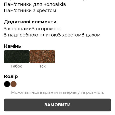
Пам'ятники для чоловіків
Пам'ятники з хрестом
Додаткові елементи
З колонами
З огорожою
З надгробною плитою
З хрестом
З дахом
Камінь
Габро
Ток
Колір
Можливі інші варіанти матеріалу та розміри.
ЗАМОВИТИ