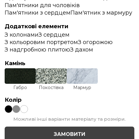
Пам'ятники для чоловіків
Пам'ятники з сердцем
Пам'ятник з мармуру
Додаткові елементи
З колонами
З сердцем
З кольоровим портретом
З огорожою
З надгробною плитою
З дахом
Камінь
Габро
Покостівка
Мармур
Колір
Можливі інші варіанти матеріалу та розміри.
ЗАМОВИТИ