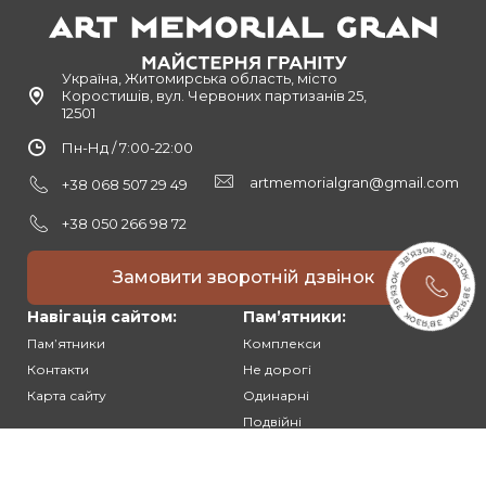
Україна, Житомирська область, місто
Коростишів, вул. Червоних партизанів 25,
12501
Пн-Нд / 7:00-22:00
artmemorialgran@gmail.com
+38 068 507 29 49
+38 050 266 98 72
Замовити зворотній дзвінок
Навігація сайтом:
Памʼятники:
Памʼятники
Комплекси
Контакти
Не дорогі
Карта сайту
Одинарні
Подвійні
Різьблені