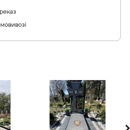
реказ
амовивозі