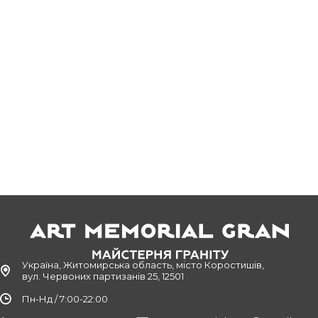
Україна, Житомирська область, місто Коростишів,
вул. Червоних партизанів 25, 12501
Пн-Нд / 7:00-22:00