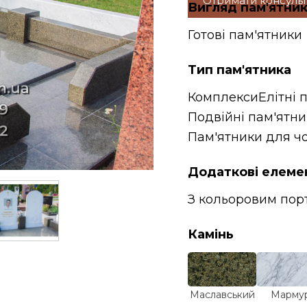
Отримати консуль
Вигляд пам'ятни
Готові пам'ятники
Тип пам'ятника
Комплекси
Елітні 
Подвійні пам'ятн
Пам'ятники для чо
Додаткові елеме
З кольоровим пор
Камінь
Маславський
Марму