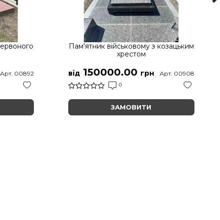
червоного
Пам'ятник військовому з козацьким
хрестом
150000.00
від
грн
Арт. 00892
Арт. 00908
0
ЗАМОВИТИ