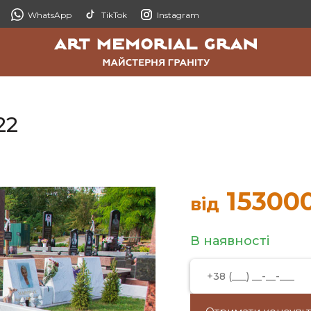
WhatsApp
TikTok
Instagram
22
15300
від
В наявності