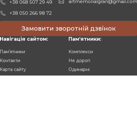
artmemorialgran@gmail.co
+38 068 507 29 49
+38 050 266 98 72
Замовити зворотній дзвінок
Навігація сайтом:
Памʼятники:
Памʼятники
Комплекси
Контакти
Не дорогі
Карта сайту
Одинарні
Подвійні
Різьблені
Клієнтам:
Оплата та доставка
Гарантія та умови повернення
Політика конфіденційності