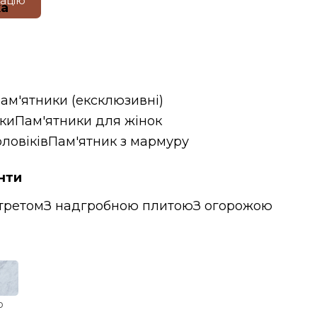
тацію
ка
пам'ятники (ексклюзивні)
ики
Пам'ятники для жінок
ловіків
Пам'ятник з мармуру
нти
третом
З надгробною плитою
З огорожою
р