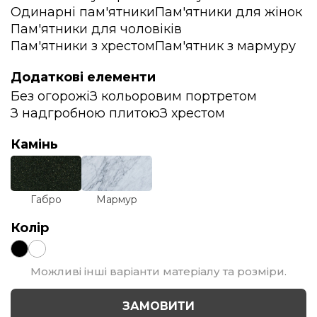
Одинарні пам'ятники
Пам'ятники для жінок
Пам'ятники для чоловіків
Пам'ятники з хрестом
Пам'ятник з мармуру
Додаткові елементи
Без огорожі
З кольоровим портретом
З надгробною плитою
З хрестом
Камінь
Габро
Мармур
Колір
Можливі інші варіанти матеріалу та розміри.
ЗАМОВИТИ